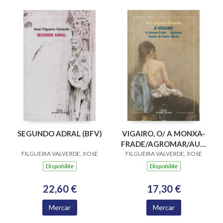
SEGUNDO ADRAL (BFV)
VIGAIRO, O/ A MONXA-
FRADE/AGROMAR/AUCTO
FILGUEIRA VALVERDE, XOSE
DE SANTA MARIA(BFV)
FILGUEIRA VALVERDE, XOSE
Dispoñible
Dispoñible
22,60 €
17,30 €
Mercar
Mercar