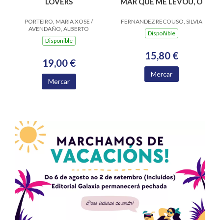
LOVERS
MAR QUE ME LEVOU, O
PORTEIRO, MARIA XOSE /
FERNANDEZ RECOUSO, SILVIA
AVENDAÑO, ALBERTO
Dispoñible
Dispoñible
15,80 €
19,00 €
Mercar
Mercar