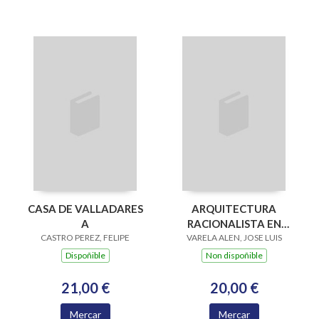
CASA DE VALLADARES
ARQUITECTURA
A
RACIONALISTA EN
CASTRO PEREZ, FELIPE
VARELA ALEN, JOSE LUIS
VIGO (GALEGO)
Dispoñible
Non dispoñible
21,00 €
20,00 €
Mercar
Mercar