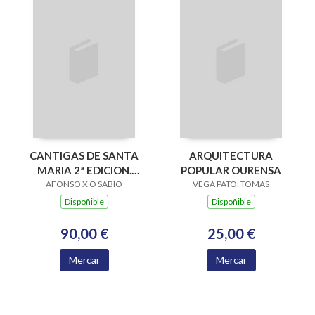
CANTIGAS DE SANTA
ARQUITECTURA
MARIA 2ª EDICION.
POPULAR OURENSA
DIC.FACS.CODICE
AFONSO X O SABIO
VEGA PATO, TOMAS
TOLEDO
Dispoñible
Dispoñible
90,00 €
25,00 €
Mercar
Mercar