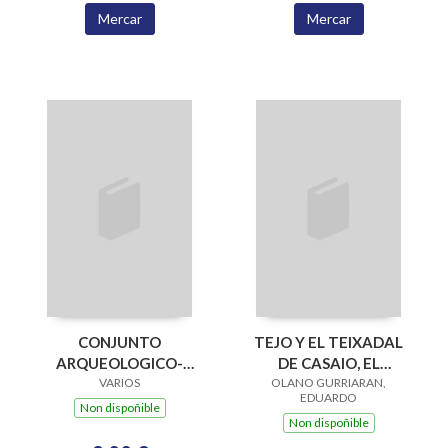
Mercar
Mercar
CONJUNTO
TEJO Y EL TEIXADAL
ARQUEOLOGICO-
DE CASAIO, EL
NATURAL DE
VARIOS
OLANO GURRIARAN,
(OURENSE)
EDUARDO
SANTOME
Non dispoñible
Non dispoñible