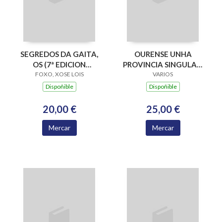
SEGREDOS DA GAITA,
OURENSE UNHA
OS (7ª EDICION
PROVINCIA SINGULAR,
FOXO, XOSE LOIS
CORREXIDA E
ENIGMATICA E
VARIOS
AUMENTADA)
SORPRENDENTE
Dispoñible
Dispoñible
20,00 €
25,00 €
Mercar
Mercar