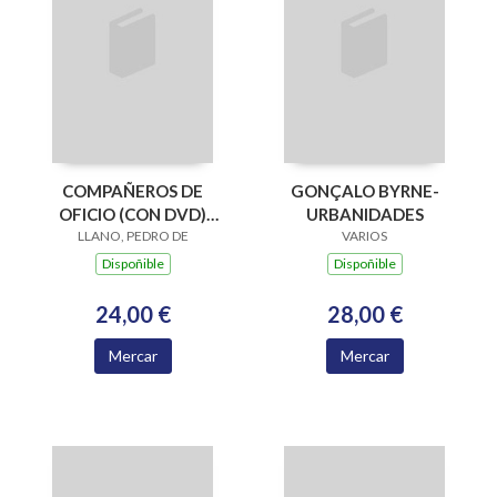
COMPAÑEROS DE
GONÇALO BYRNE-
OFICIO (CON DVD)
URBANIDADES
CASTELLANO-
LLANO, PEDRO DE
VARIOS
GALLEGO-ENGLISH
Dispoñible
Dispoñible
24,00 €
28,00 €
Mercar
Mercar