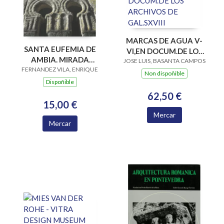
MARCAS DE AGUA V-
SANTA EUFEMIA DE
VI,EN DOCUM.DE LOS
AMBIA. MIRADA
JOSE LUIS, BASANTA CAMPOS
ARCHIVOS DE
FERNANDEZ VILA, ENRIQUE
PRERROMANICA
GAL.SXVIII
Non dispoñible
Dispoñible
62,50 €
15,00 €
Mercar
Mercar