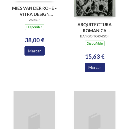
MIES VAN DER ROHE -
VITRA DESIGN
MUSEUM
VARIOS
ARQUITECTURA
Dispoñible
ROMANICA
PONTEV.RUST
BANGO TORVISO,I
38,00 €
Dispoñible
Mercar
15,63 €
Mercar