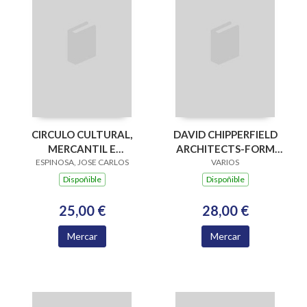
CIRCULO CULTURAL,
DAVID CHIPPERFIELD
MERCANTIL E
ARCHITECTS-FORM
INDUSTRIAL DE VIGO
ESPINOSA, JOSE CARLOS
MATTERS
VARIOS
120 AÑOS HI
Dispoñible
Dispoñible
25,00 €
28,00 €
Mercar
Mercar