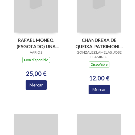
RAFAEL MONEO.
CHANDREXA DE
(ESGOTADO) UNA
QUEIXA. PATRIMONIO
REFLEXION TEORICA
VARIOS
GONZALEZ LAMELAS, JOSE
ARTISTICO E
FLAMINIO
DESDE LA PROFE
TRADICION ORAL
Non dispoñible
Dispoñible
25,00 €
12,00 €
Mercar
Mercar