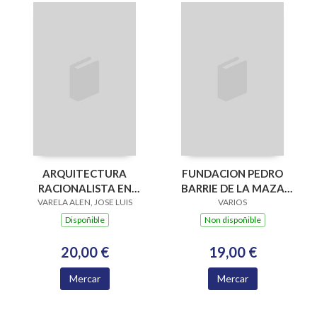
ARQUITECTURA
FUNDACION PEDRO
RACIONALISTA EN
BARRIE DE LA MAZA
VIGO-RATIONALIST
VARELA ALEN, JOSE LUIS
VIGO (RUSTICA)
VARIOS
ARCHITECTURE
Dispoñible
Non dispoñible
20,00 €
19,00 €
Mercar
Mercar