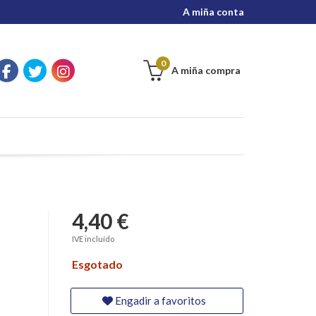
A miña conta
0
A miña compra
4,40 €
IVE incluído
Esgotado
Engadir a favoritos