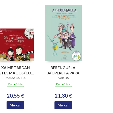
XA ME TARDAN
BERENGUELA,
STES MAGOS (CON
A(OPERETA PARA
MAMA CABRA
CD)
VOZ NARRADA E
VARIOS
CUARTETO DE
Dispoñible
Dispoñible
CLARIN
20,55 €
21,30 €
Mercar
Mercar