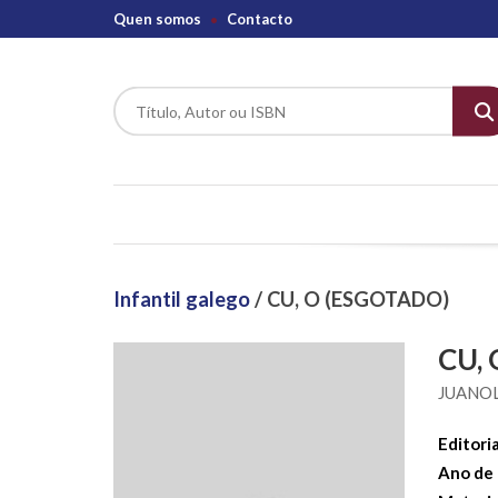
Quen somos
Contacto
Infantil galego
/ CU, O (ESGOTADO)
CU,
JUANO
Editoria
Ano de 