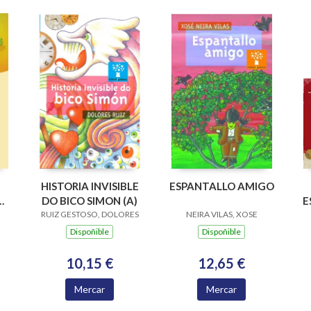
HISTORIA INVISIBLE
ESPANTALLO AMIGO
,
DO BICO SIMON (A)
E
RUIZ GESTOSO, DOLORES
NEIRA VILAS, XOSE
Dispoñible
Dispoñible
10,15 €
12,65 €
Mercar
Mercar