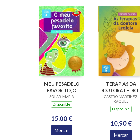
MEU PESADELO
TERAPIAS DA
FAVORITO, O
DOUTORA LEDICIA
SOLAR, MARIA
CASTRO MARTINEZ,
AS
RAQUEL
Dispoñible
Dispoñible
15,00 €
10,90 €
Mercar
Mercar