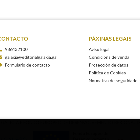
CONTACTO
PÁXINAS LEGAIS
986432100
Aviso legal
galaxia@editorialgalaxia.gal
Condicións de venda
Formulario de contacto
Protección de datos
Política de Cookies
Normativa de seguridade
 GALICIA E FONDO EUROPEO DE DESENVOLVEMENTO REXIONAL 
Fondo Europeo de
Desenvolvemento