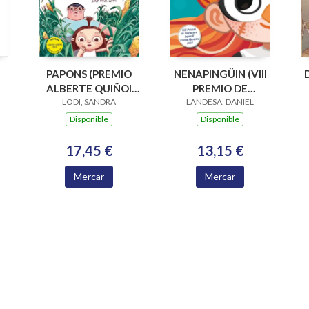
PAPONS (PREMIO
NENAPINGÜIN (VIII
ALBERTE QUIÑOI
PREMIO DE
LODI, SANDRA
2024)
LANDESA, DANIEL
LITERATURA
INFANTIL CARLOS
Dispoñible
Dispoñible
MOSTEIRO 2025)
17,45 €
13,15 €
Mercar
Mercar