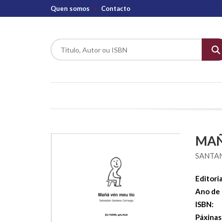
Quen somos
Contacto
MAÑ
SANTA
Editoria
Ano de 
ISBN:
Páxinas