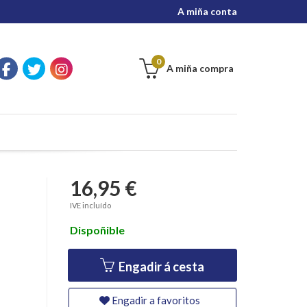
A miña conta
0
A miña compra
16,95 €
IVE incluído
Dispoñible
Engadir á cesta
Engadir a favoritos