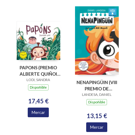
PAPONS (PREMIO
ALBERTE QUIÑOI
LODI, SANDRA
2024)
NENAPINGÜIN (VIII
Dispoñible
PREMIO DE
LANDESA, DANIEL
LITERATURA
17,45 €
INFANTIL CARLOS
Dispoñible
MOSTEIRO 2025)
Mercar
13,15 €
Mercar