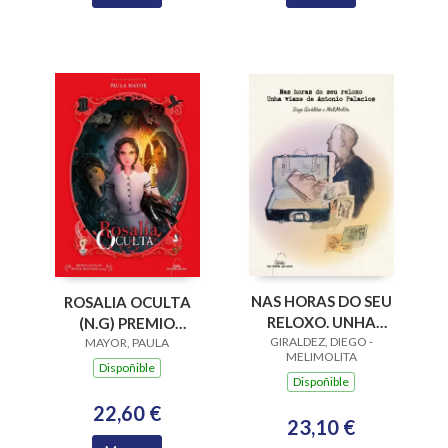
NAS HORAS DO SEU
ROSALIA OCULTA
RELOXO. UNHA
(N.G) PREMIO
VIAXE DE ANTONIO
GIRALDEZ, DIEGO -
CASTELAO BD 2023.
MAYOR, PAULA
MELIMOLITA
PALACIOS
PREMIO FOLLAS
Dispoñible
Dispoñible
NOVAS 2026 AO
LIBRO BANDA
22,60 €
23,10 €
DESEÑADA, GRÁF