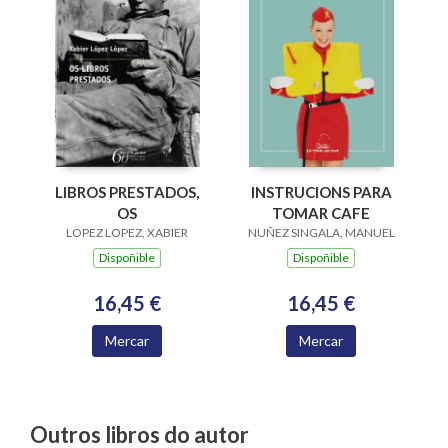
LIBROS PRESTADOS,
INSTRUCIONS PARA
OS
TOMAR CAFE
LOPEZ LOPEZ, XABIER
NUÑEZ SINGALA, MANUEL
Dispoñible
Dispoñible
16,45 €
16,45 €
Mercar
Mercar
Outros libros do autor