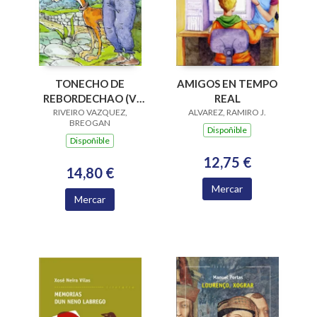
AMIGOS EN TEMPO
TONECHO DE
REAL
REBORDECHAO (V
ALVAREZ, RAMIRO J.
PREMIO RAIÑA LUPA
RIVEIRO VAZQUEZ,
BREOGAN
2004)
Dispoñible
Dispoñible
12,75 €
14,80 €
Mercar
Mercar