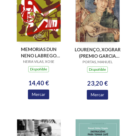
MEMORIAS DUN
LOURENÇO, XOGRAR
NENO LABREGO
(PREMIO GARCIA
NEIRA VILAS, XOSE
(B.N.VILAS)
BARROS 2015)
PORTAS, MANUEL
Dispoñible
Dispoñible
14,40 €
23,20 €
Mercar
Mercar