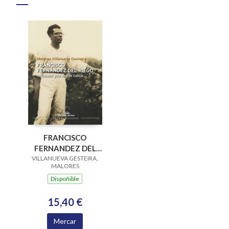
FRANCISCO
FERNANDEZ DEL
RIEGO. UN LOITADOR
VILLANUEVA GESTEIRA,
MALORES
POLA IDEA DE
Dispoñible
GALICIA
15,40 €
Mercar