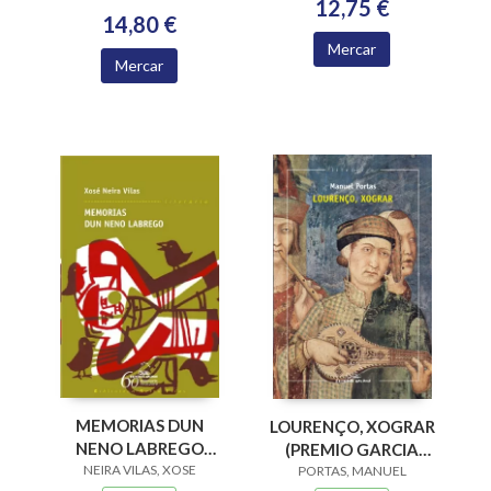
12,75 €
14,80 €
Mercar
Mercar
MEMORIAS DUN
LOURENÇO, XOGRAR
NENO LABREGO
(PREMIO GARCIA
NEIRA VILAS, XOSE
(B.N.VILAS)
BARROS 2015)
PORTAS, MANUEL