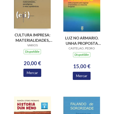
CULTURA IMPRESA:
LUZ NO ARMARIO.
MATERIALIDADES,
UNHA PROPOSTA
PARADIGMAS E
VARIOS
PARA SUPERAR A
CASTELAO, PEDRO
RETOS EPISTÉMICOS
Dispoñible
HOMOFOBIA E A
Dispoñible
MISOXINIA NA
20,00 €
IGREXA
15,00 €
Mercar
Mercar