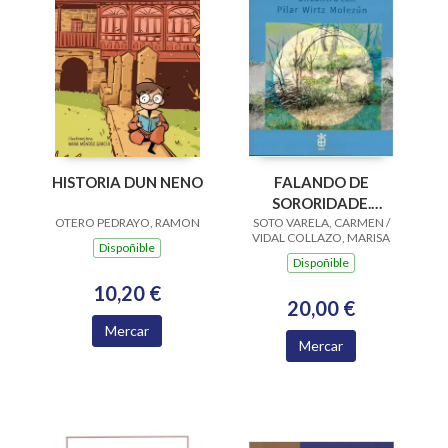
HISTORIA DUN NENO
FALANDO DE
SORORIDADE.
OTERO PEDRAYO, RAMON
SOTO VARELA, CARMEN /
ENCONTRO CON
VIDAL COLLAZO, MARISA
PILAR WIRTZ
Dispoñible
Dispoñible
MOLEZUN
10,20 €
20,00 €
Mercar
Mercar