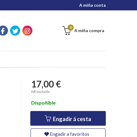
A miña conta
0
A miña compra
17,00 €
O
IVE incluído
Dispoñible
Engadir á cesta
Engadir a favoritos