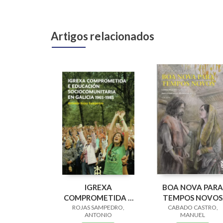
Artigos relacionados
IGREXA
BOA NOVA PARA
COMPROMETIDA E
TEMPOS NOVOS
ROJAS SAMPEDRO,
EDUCACION
CABADO CASTRO,
(CICLO C)
ANTONIO
MANUEL
SOCIOCOMUNITARIA