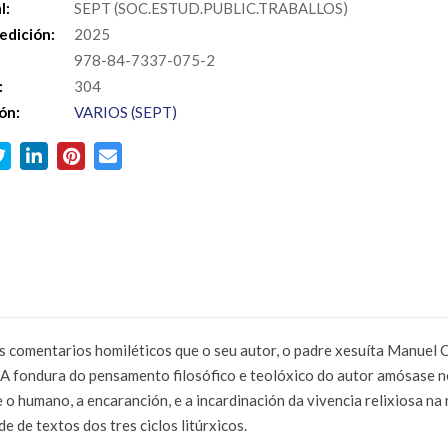
l:
SEPT (SOC.ESTUD.PUBLIC.TRABALLOS)
edición:
2025
978-84-7337-075-2
:
304
ón:
VARIOS (SEPT)
ntarios homiléticos que o seu autor, o padre xesuíta Manuel Cab
 A fondura do pensamento filosófico e teolóxico do autor amósase n
 o humano, a encaranción, e a incardinación da vivencia relixiosa na
 de textos dos tres ciclos litúrxicos.