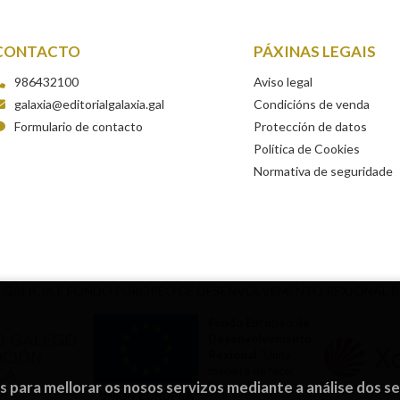
CONTACTO
PÁXINAS LEGAIS
986432100
Aviso legal
galaxia@editorialgalaxia.gal
Condicións de venda
Formulario de contacto
Protección de datos
Política de Cookies
Normativa de seguridade
 GALICIA E FONDO EUROPEO DE DESENVOLVEMENTO REXIONAL 
Fondo Europeo de
Desenvolvemento
Rexional
“Unha
maneira de facer
os para mellorar os nosos servizos mediante a análise dos s
Europa”