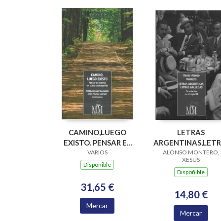
CAMINO,LUEGO
LETRAS
EXISTO. PENSAR EL
ARGENTINAS,LET
CAMINO EN CLAVE
VARIOS
GALLEGAS SU REL
ALONSO MONTERO,
XESUS
COSMOPOLITA
EN EL SIGLO XX
Dispoñible
Dispoñible
31,65 €
14,80 €
Mercar
Mercar