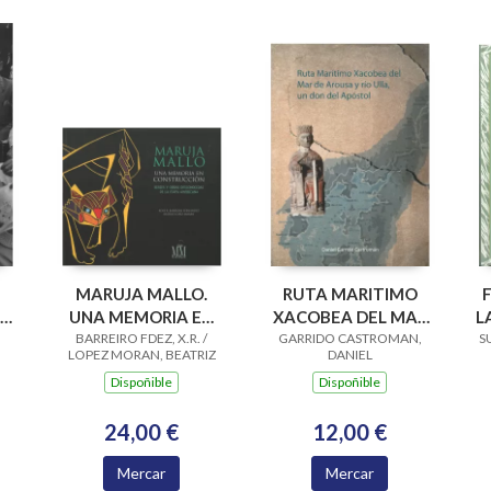
MARUJA MALLO.
RUTA MARITIMO
RAS
UNA MEMORIA EN
XACOBEA DEL MAR
L
A.
CONSTRUCCION. S Y
BARREIRO FDEZ, X.R. /
GARRIDO CASTROMAN,
DE AROUSA Y RIO
S
LOPEZ MORAN, BEATRIZ
DANIEL
O.DESCONOCID
ULLA, UN DON
Dispoñible
Dispoñible
24,00 €
12,00 €
Mercar
Mercar