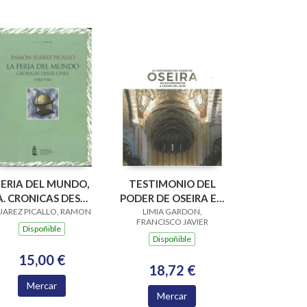
FERIA DEL MUNDO,
TESTIMONIO DEL
A. CRONICAS DESDE
PODER DE OSEIRA EN
UAREZ PICALLO, RAMON
CHILE 1942-1956
SUS PRIORATOS A
LIMIA GARDON,
FRANCISCO JAVIER
TRAVES DEL ARTE
Dispoñible
Dispoñible
15,00 €
18,72 €
Mercar
Mercar