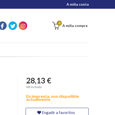
A miña conta
0
A miña compra
28,13 €
IVE incluído
En imprenta, non dispoñible
actualmente
Engadir a favoritos