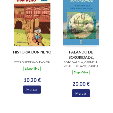
HISTORIA DUN NENO
FALANDO DE
SORORIDADE.
OTERO PEDRAYO, RAMON
SOTO VARELA, CARMEN /
ENCONTRO CON
VIDAL COLLAZO, MARISA
PILAR WIRTZ
Dispoñible
Dispoñible
MOLEZUN
10,20 €
20,00 €
Mercar
Mercar