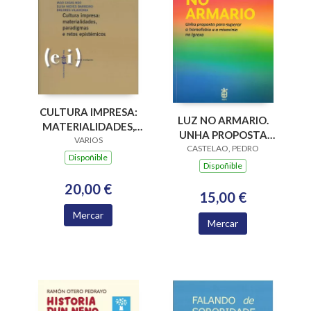
CULTURA IMPRESA:
LUZ NO ARMARIO.
MATERIALIDADES,
UNHA PROPOSTA
PARADIGMAS E
VARIOS
PARA SUPERAR A
CASTELAO, PEDRO
RETOS EPISTÉMICOS
Dispoñible
HOMOFOBIA E A
Dispoñible
MISOXINIA NA
20,00 €
IGREXA
15,00 €
Mercar
Mercar