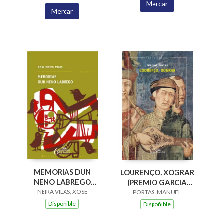
Mercar
Mercar
MEMORIAS DUN
LOURENÇO, XOGRAR
NENO LABREGO
(PREMIO GARCIA
NEIRA VILAS, XOSE
(B.N.VILAS)
BARROS 2015)
PORTAS, MANUEL
Dispoñible
Dispoñible