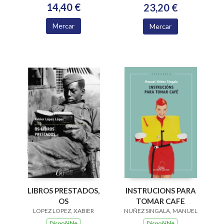
14,40 €
23,20 €
Mercar
Mercar
LIBROS PRESTADOS,
INSTRUCIONS PARA
OS
TOMAR CAFE
LOPEZ LOPEZ, XABIER
NUÑEZ SINGALA, MANUEL
Dispoñible
Dispoñible