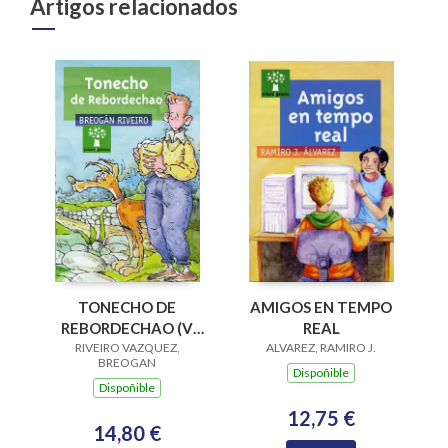
Artigos relacionados
AMIGOS EN TEMPO
TONECHO DE
REAL
REBORDECHAO (V
ALVAREZ, RAMIRO J.
PREMIO RAIÑA LUPA
RIVEIRO VAZQUEZ,
BREOGAN
2004)
Dispoñible
Dispoñible
12,75 €
14,80 €