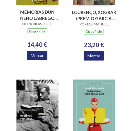
MEMORIAS DUN
LOURENÇO, XOGRAR
NENO LABREGO
(PREMIO GARCIA
NEIRA VILAS, XOSE
(B.N.VILAS)
BARROS 2015)
PORTAS, MANUEL
Dispoñible
Dispoñible
14,40 €
23,20 €
Mercar
Mercar