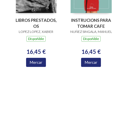
LIBROS PRESTADOS,
INSTRUCIONS PARA
OS
TOMAR CAFE
LOPEZ LOPEZ, XABIER
NUÑEZ SINGALA, MANUEL
Dispoñible
Dispoñible
16,45 €
16,45 €
Mercar
Mercar