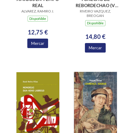
REAL
REBORDECHAO (V
ALVAREZ, RAMIRO J.
PREMIO RAIÑA LUPA
RIVEIRO VAZQUEZ,
BREOGAN
2004)
Dispoñible
Dispoñible
12,75 €
14,80 €
Mercar
Mercar