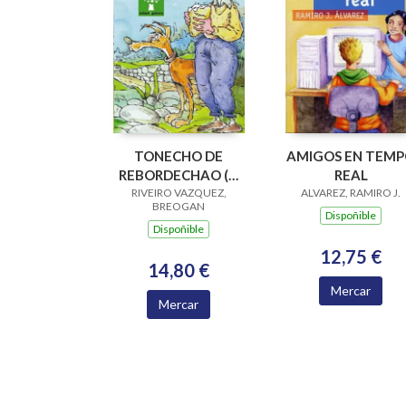
TONECHO DE
AMIGOS EN TEM
REBORDECHAO (V
REAL
PREMIO RAIÑA LUPA
RIVEIRO VAZQUEZ,
ALVAREZ, RAMIRO J.
BREOGAN
2004)
Dispoñible
Dispoñible
12,75 €
14,80 €
Mercar
Mercar