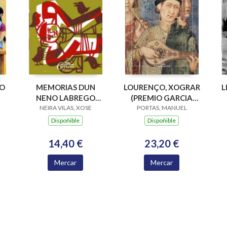
PO
MEMORIAS DUN
LOURENÇO, XOGRAR
L
NENO LABREGO
(PREMIO GARCIA
NEIRA VILAS, XOSE
(B.N.VILAS)
BARROS 2015)
PORTAS, MANUEL
Dispoñible
Dispoñible
14,40 €
23,20 €
Mercar
Mercar