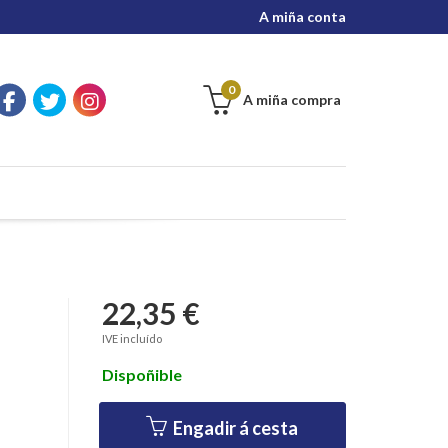
A miña conta
0
A miña compra
22,35 €
IVE incluído
Dispoñible
Engadir á cesta