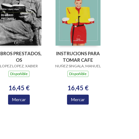
IBROS PRESTADOS,
INSTRUCIONS PARA
OS
TOMAR CAFE
LOPEZ LOPEZ, XABIER
NUÑEZ SINGALA, MANUEL
Dispoñible
Dispoñible
16,45 €
16,45 €
Mercar
Mercar