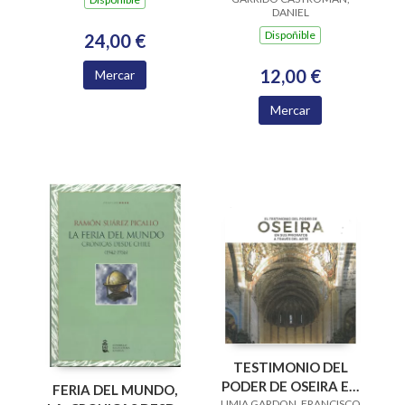
DE AROUSA Y RIO
DANIEL
ULLA, UN DON
Dispoñible
24,00 €
12,00 €
Mercar
Mercar
TESTIMONIO DEL
PODER DE OSEIRA EN
FERIA DEL MUNDO,
LIMIA GARDON, FRANCISCO