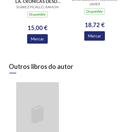
SUS PRIORATOS A
LA. CRONICAS DESDE
JAVIER
TRAVES DEL ARTE
SUAREZ PICALLO, RAMON
CHILE 1942-1956
Dispoñible
Dispoñible
18,72 €
15,00 €
Mercar
Mercar
Outros libros do autor