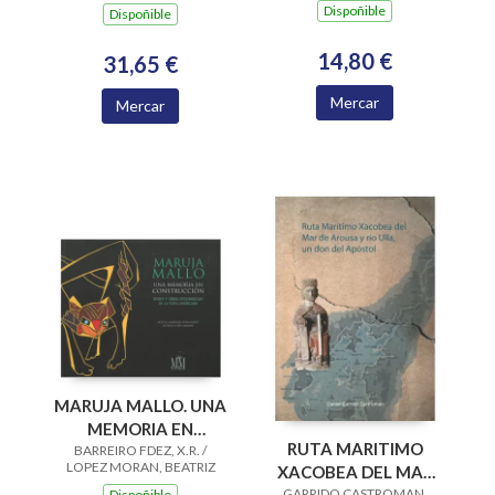
EN EL SIGLO XX
COSMOPOLITA
Dispoñible
Dispoñible
14,80 €
31,65 €
Mercar
Mercar
MARUJA MALLO. UNA
MEMORIA EN
RUTA MARITIMO
CONSTRUCCION. S Y
BARREIRO FDEZ, X.R. /
LOPEZ MORAN, BEATRIZ
XACOBEA DEL MAR
O.DESCONOCID
GARRIDO CASTROMAN,
Dispoñible