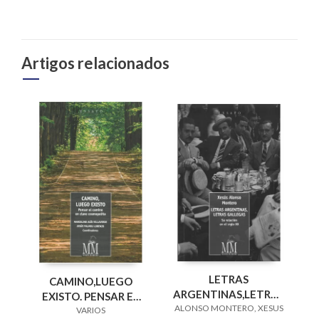
Artigos relacionados
LETRAS
CAMINO,LUEGO
ARGENTINAS,LETRAS
EXISTO. PENSAR EL
ALONSO MONTERO, XESUS
GALLEGAS SU RELA.
CAMINO EN CLAVE
VARIOS