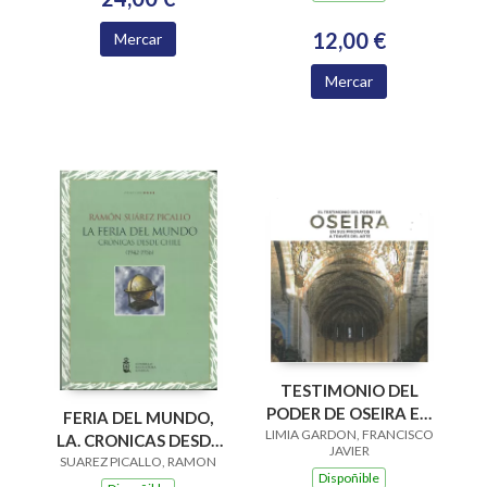
12,00 €
Mercar
Mercar
TESTIMONIO DEL
PODER DE OSEIRA EN
FERIA DEL MUNDO,
LIMIA GARDON, FRANCISCO
SUS PRIORATOS A
LA. CRONICAS DESDE
JAVIER
TRAVES DEL ARTE
SUAREZ PICALLO, RAMON
CHILE 1942-1956
Dispoñible