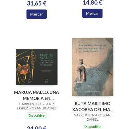
14,80 €
31,65 €
Mercar
Mercar
MARUJA MALLO. UNA
MEMORIA EN
RUTA MARITIMO
CONSTRUCCION. S Y
BARREIRO FDEZ, X.R. /
LOPEZ MORAN, BEATRIZ
XACOBEA DEL MAR
O.DESCONOCID
GARRIDO CASTROMAN,
DE AROUSA Y RIO
Dispoñible
DANIEL
ULLA, UN DON
Dispoñible
24,00 €