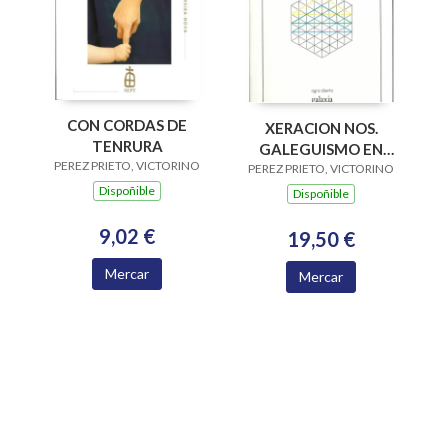
CON CORDAS DE
XERACION NOS.
TENRURA
GALEGUISMO EN
PEREZ PRIETO, VICTORINO
PEREZ PRIETO, VICTORINO
RELIXION
Dispoñible
Dispoñible
9,02 €
19,50 €
Mercar
Mercar