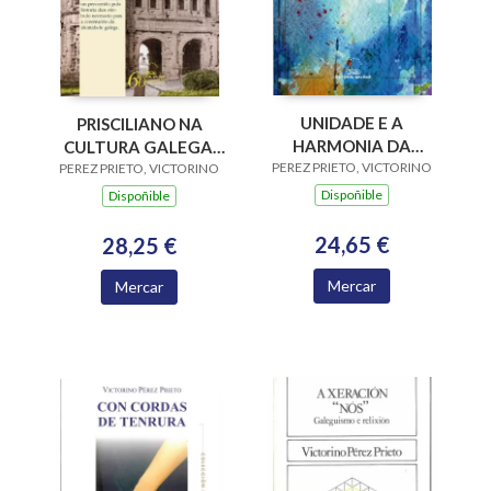
UNIDADE E A
PRISCILIANO NA
HARMONIA DA
CULTURA GALEGA.
PEREZ PRIETO, VICTORINO
REALIDADE, A
PEREZ PRIETO, VICTORINO
UN SIMBOLO
NECESARIO
Dispoñible
Dispoñible
24,65 €
28,25 €
Mercar
Mercar