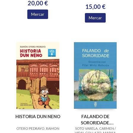
20,00 €
IGREXA
15,00 €
Mercar
Mercar
HISTORIA DUN NENO
FALANDO DE
SORORIDADE.
OTERO PEDRAYO, RAMON
SOTO VARELA, CARMEN /
ENCONTRO CON
VIDAL COLLAZO, MARISA