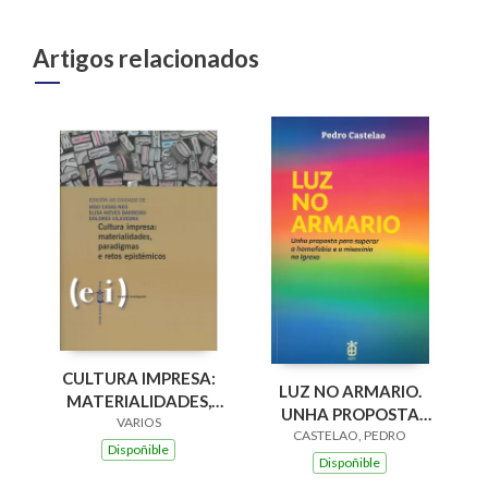
Artigos relacionados
CULTURA IMPRESA:
LUZ NO ARMARIO.
MATERIALIDADES,
UNHA PROPOSTA
PARADIGMAS E
VARIOS
PARA SUPERAR A
CASTELAO, PEDRO
RETOS EPISTÉMICOS
Dispoñible
HOMOFOBIA E A
Dispoñible
MISOXINIA NA