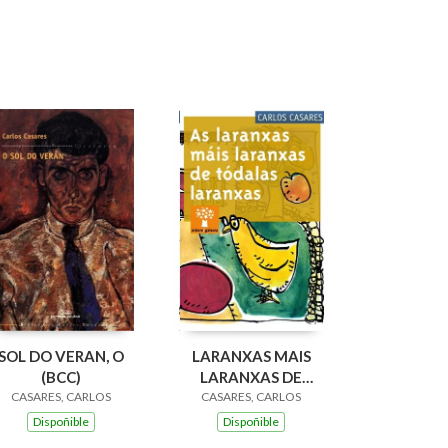
SOL DO VERAN, O
LARANXAS MAIS
(BCC)
LARANXAS DE
CASARES, CARLOS
CASARES, CARLOS
TODALAS
LARANXAS, AS
Dispoñible
Dispoñible