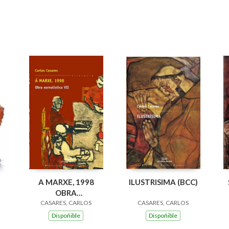
A MARXE, 1998
ILUSTRISIMA (BCC)
OBRA
XORNALISTICA VII
CASARES, CARLOS
CASARES, CARLOS
(BCC)
Dispoñible
Dispoñible