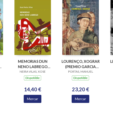
MEMORIAS DUN
LOURENÇO, XOGRAR
L
V
NENO LABREGO
(PREMIO GARCIA
PA
NEIRA VILAS, XOSE
(B.N.VILAS)
BARROS 2015)
PORTAS, MANUEL
Dispoñible
Dispoñible
14,40 €
23,20 €
Mercar
Mercar