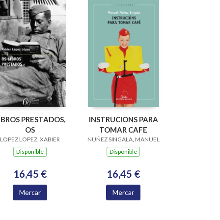
IBROS PRESTADOS,
INSTRUCIONS PARA
OS
TOMAR CAFE
LOPEZ LOPEZ, XABIER
NUÑEZ SINGALA, MANUEL
Dispoñible
Dispoñible
16,45 €
16,45 €
Mercar
Mercar