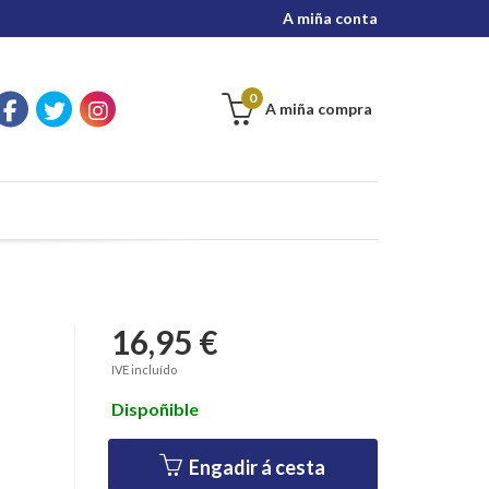
A miña conta
0
A miña compra
16,95 €
IVE incluído
Dispoñible
Engadir á cesta