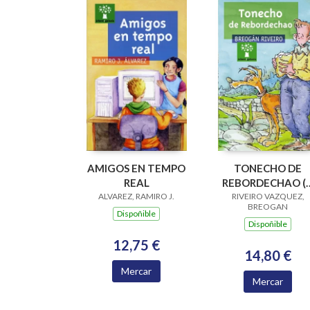
AMIGOS EN TEMPO
TONECHO DE
REAL
REBORDECHAO (
ALVAREZ, RAMIRO J.
PREMIO RAIÑA LU
RIVEIRO VAZQUEZ,
BREOGAN
2004)
Dispoñible
Dispoñible
12,75 €
14,80 €
Mercar
Mercar