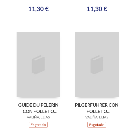
11,30 €
11,30 €
GUIDE DU PELERIN
PILGERFUHRER CON
CON FOLLETO
FOLLETO
(ESGOTADO)
VALIÑA, ELIAS
(ESGOTADO)
VALIÑA, ELIAS
Esgotado
Esgotado