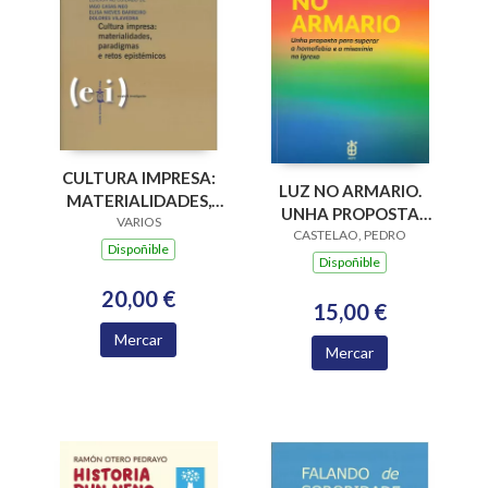
CULTURA IMPRESA:
LUZ NO ARMARIO.
MATERIALIDADES,
UNHA PROPOSTA
PARADIGMAS E
VARIOS
PARA SUPERAR A
CASTELAO, PEDRO
RETOS EPISTÉMICOS
Dispoñible
HOMOFOBIA E A
Dispoñible
MISOXINIA NA
20,00 €
IGREXA
15,00 €
Mercar
Mercar