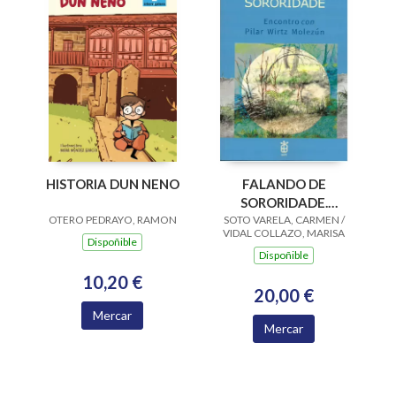
HISTORIA DUN NENO
FALANDO DE
SORORIDADE.
OTERO PEDRAYO, RAMON
SOTO VARELA, CARMEN /
ENCONTRO CON
VIDAL COLLAZO, MARISA
PILAR WIRTZ
Dispoñible
Dispoñible
MOLEZUN
10,20 €
20,00 €
Mercar
Mercar