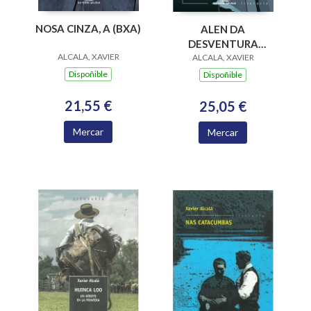
NOSA CINZA, A (BXA)
ALEN DA
DESVENTURA
ALCALA, XAVIER
(ILUSTRADO)
ALCALA, XAVIER
Dispoñible
Dispoñible
21,55 €
25,05 €
Mercar
Mercar