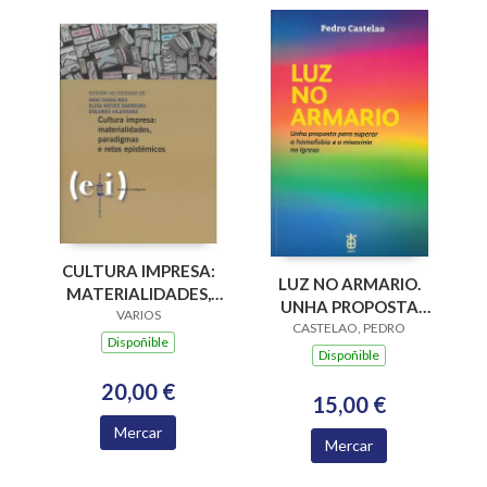
CULTURA IMPRESA:
LUZ NO ARMARIO.
MATERIALIDADES,
UNHA PROPOSTA
PARADIGMAS E
VARIOS
PARA SUPERAR A
CASTELAO, PEDRO
RETOS EPISTÉMICOS
Dispoñible
HOMOFOBIA E A
Dispoñible
MISOXINIA NA
20,00 €
IGREXA
15,00 €
Mercar
Mercar