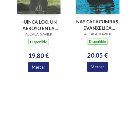
NAS CATACUMBAS.
HUINCA LOO. UN
EVANXELICA
ARROYO EN LA
ALCALA, XAVIER
MEMORIA II
ALCALA, XAVIER
FRONTERA
Dispoñible
Dispoñible
20,05 €
19,80 €
Mercar
Mercar