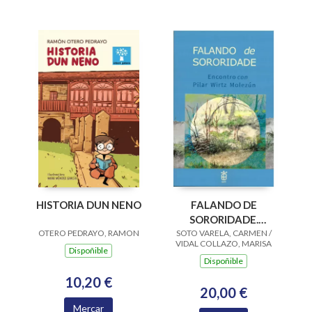
HISTORIA DUN NENO
FALANDO DE
SORORIDADE.
OTERO PEDRAYO, RAMON
SOTO VARELA, CARMEN /
ENCONTRO CON
VIDAL COLLAZO, MARISA
PILAR WIRTZ
Dispoñible
Dispoñible
MOLEZUN
10,20 €
20,00 €
Mercar