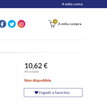
A miña conta
0
A miña compra
10,62 €
IVE incluído
Non dispoñible
Engadir a favoritos