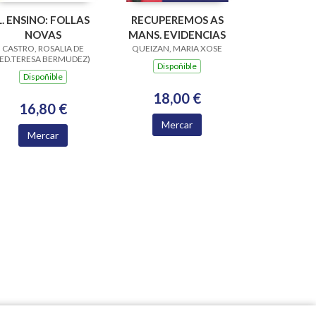
L. ENSINO: FOLLAS
RECUPEREMOS AS
NOVAS
MANS. EVIDENCIAS
CASTRO, ROSALIA DE
QUEIZAN, MARIA XOSE
(ED.TERESA BERMUDEZ)
Dispoñible
Dispoñible
18,00 €
16,80 €
Mercar
Mercar