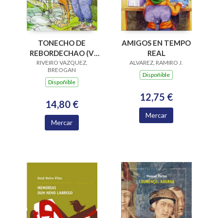
AMIGOS EN TEMPO
TONECHO DE
REAL
REBORDECHAO (V
ALVAREZ, RAMIRO J.
PREMIO RAIÑA LUPA
RIVEIRO VAZQUEZ,
BREOGAN
2004)
Dispoñible
Dispoñible
12,75 €
14,80 €
Mercar
Mercar