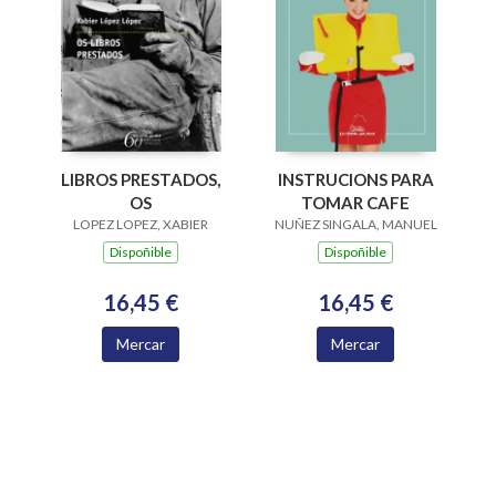
LIBROS PRESTADOS,
INSTRUCIONS PARA
OS
TOMAR CAFE
LOPEZ LOPEZ, XABIER
NUÑEZ SINGALA, MANUEL
Dispoñible
Dispoñible
16,45 €
16,45 €
Mercar
Mercar