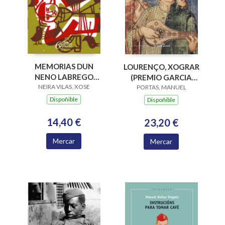
MEMORIAS DUN
LOURENÇO, XOGRAR
NENO LABREGO
(PREMIO GARCIA
NEIRA VILAS, XOSE
(B.N.VILAS)
BARROS 2015)
PORTAS, MANUEL
Dispoñible
Dispoñible
14,40 €
23,20 €
Mercar
Mercar