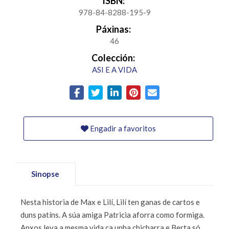
ISBN:
978-84-8288-195-9
Páxinas:
46
Colección:
ASI E A VIDA
Engadir a favoritos
Sinopse
Nesta historia de Max e Lilí, Lilí ten ganas de cartos e
duns patíns. A súa amiga Patricia aforra como formiga.
Anxos leva a mesma vida ca unha chicharra e Berta só