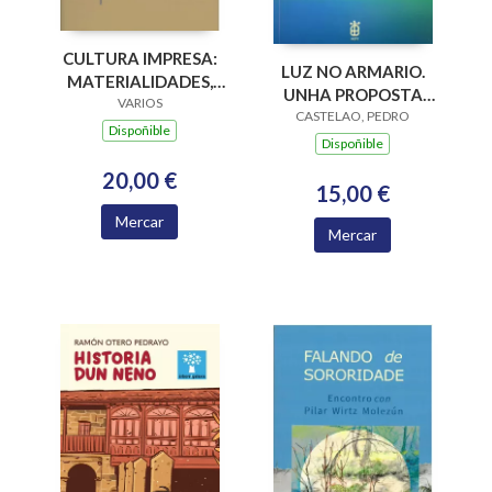
CULTURA IMPRESA:
LUZ NO ARMARIO.
MATERIALIDADES,
UNHA PROPOSTA
PARADIGMAS E
VARIOS
PARA SUPERAR A
CASTELAO, PEDRO
RETOS EPISTÉMICOS
Dispoñible
HOMOFOBIA E A
Dispoñible
MISOXINIA NA
20,00 €
IGREXA
15,00 €
Mercar
Mercar