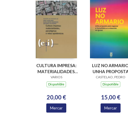
CULTURA IMPRESA:
LUZ NO ARMARIO
MATERIALIDADES,
UNHA PROPOST
PARADIGMAS E
VARIOS
PARA SUPERAR A
CASTELAO, PEDRO
RETOS EPISTÉMICOS
HOMOFOBIA E A
Dispoñible
Dispoñible
MISOXINIA NA
IGREXA
20,00 €
15,00 €
Mercar
Mercar