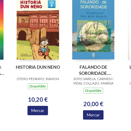
.
HISTORIA DUN NENO
FALANDO DE
A
SORORIDADE.
OTERO PEDRAYO, RAMON
SOTO VARELA, CARMEN /
ENCONTRO CON
VIDAL COLLAZO, MARISA
PILAR WIRTZ
Dispoñible
Dispoñible
MOLEZUN
10,20 €
20,00 €
Mercar
Mercar