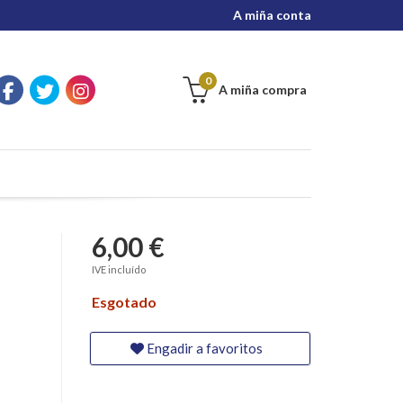
A miña conta
0
A miña compra
6,00 €
IVE incluído
Esgotado
Engadir a favoritos