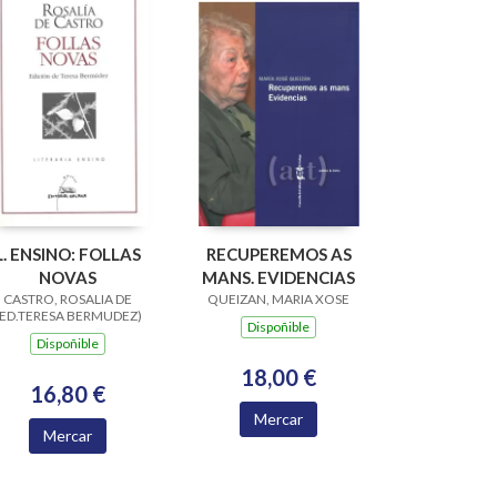
L. ENSINO: FOLLAS
RECUPEREMOS AS
NOVAS
MANS. EVIDENCIAS
CASTRO, ROSALIA DE
QUEIZAN, MARIA XOSE
(ED.TERESA BERMUDEZ)
Dispoñible
Dispoñible
18,00 €
16,80 €
Mercar
Mercar