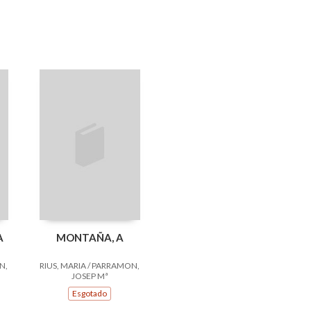
A
MONTAÑA, A
N,
RIUS, MARIA / PARRAMON,
JOSEP Mª
Esgotado