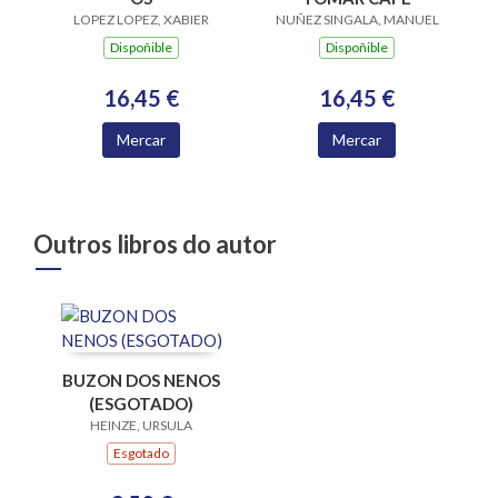
LOPEZ LOPEZ, XABIER
NUÑEZ SINGALA, MANUEL
Dispoñible
Dispoñible
16,45 €
16,45 €
Mercar
Mercar
Outros libros do autor
BUZON DOS NENOS
(ESGOTADO)
HEINZE, URSULA
Esgotado