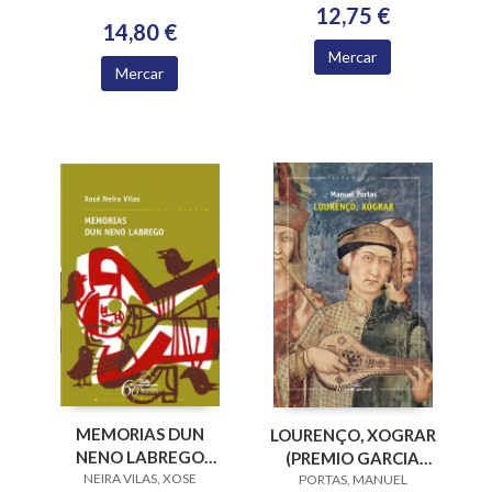
12,75 €
14,80 €
Mercar
Mercar
MEMORIAS DUN
LOURENÇO, XOGRAR
NENO LABREGO
(PREMIO GARCIA
NEIRA VILAS, XOSE
(B.N.VILAS)
BARROS 2015)
PORTAS, MANUEL