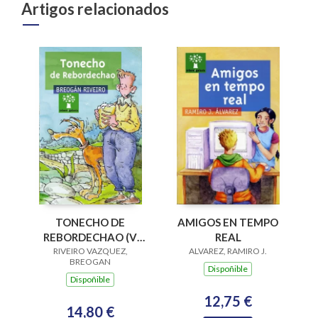
Artigos relacionados
AMIGOS EN TEMPO
TONECHO DE
REAL
REBORDECHAO (V
ALVAREZ, RAMIRO J.
PREMIO RAIÑA LUPA
RIVEIRO VAZQUEZ,
BREOGAN
2004)
Dispoñible
Dispoñible
12,75 €
14,80 €