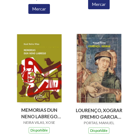
Mercar
Mercar
MEMORIAS DUN
LOURENÇO, XOGRAR
NENO LABREGO
(PREMIO GARCIA
NEIRA VILAS, XOSE
(B.N.VILAS)
BARROS 2015)
PORTAS, MANUEL
Dispoñible
Dispoñible