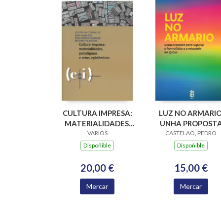
CULTURA IMPRESA:
LUZ NO ARMARIO
MATERIALIDADES,
UNHA PROPOST
PARADIGMAS E
VARIOS
PARA SUPERAR A
CASTELAO, PEDRO
RETOS EPISTÉMICOS
HOMOFOBIA E A
Dispoñible
Dispoñible
MISOXINIA NA
IGREXA
20,00 €
15,00 €
Mercar
Mercar