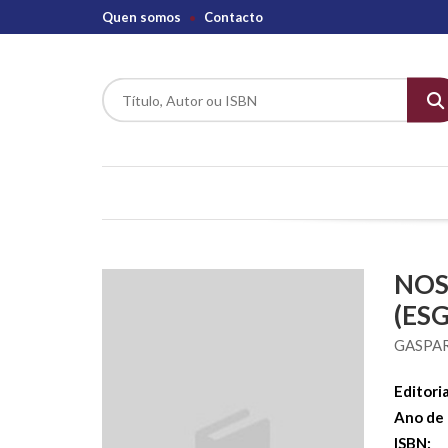
Quen somos
Contacto
NOS
(ES
GASPAR
Editoria
Ano de 
ISBN: