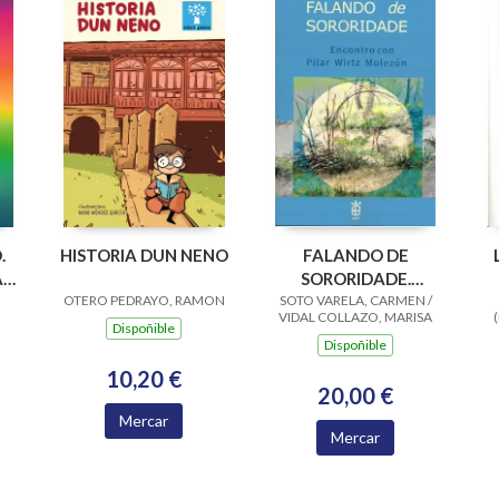
.
HISTORIA DUN NENO
FALANDO DE
A
SORORIDADE.
OTERO PEDRAYO, RAMON
SOTO VARELA, CARMEN /
ENCONTRO CON
VIDAL COLLAZO, MARISA
PILAR WIRTZ
Dispoñible
Dispoñible
MOLEZUN
10,20 €
20,00 €
Mercar
Mercar