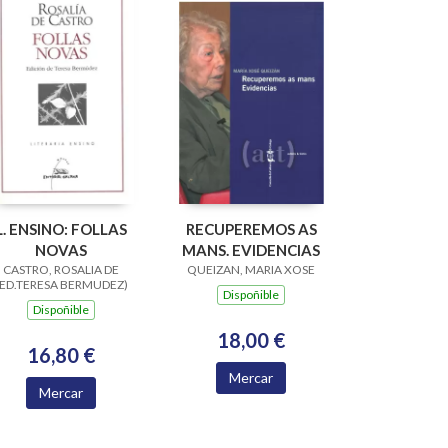
L. ENSINO: FOLLAS
RECUPEREMOS AS
NOVAS
MANS. EVIDENCIAS
CASTRO, ROSALIA DE
QUEIZAN, MARIA XOSE
(ED.TERESA BERMUDEZ)
Dispoñible
Dispoñible
18,00 €
16,80 €
Mercar
Mercar