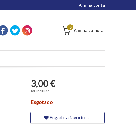
A miña conta
0
A miña compra
3,00 €
IVE incluído
Esgotado
Engadir a favoritos