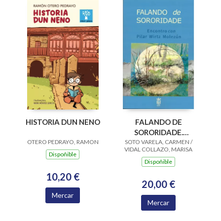
HISTORIA DUN NENO
FALANDO DE
SORORIDADE.
OTERO PEDRAYO, RAMON
SOTO VARELA, CARMEN /
ENCONTRO CON
VIDAL COLLAZO, MARISA
PILAR WIRTZ
Dispoñible
Dispoñible
MOLEZUN
10,20 €
20,00 €
Mercar
Mercar