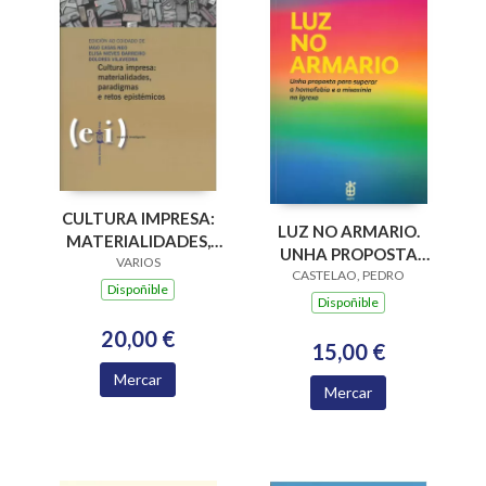
CULTURA IMPRESA:
LUZ NO ARMARIO.
MATERIALIDADES,
UNHA PROPOSTA
PARADIGMAS E
VARIOS
PARA SUPERAR A
CASTELAO, PEDRO
RETOS EPISTÉMICOS
Dispoñible
HOMOFOBIA E A
Dispoñible
MISOXINIA NA
20,00 €
IGREXA
15,00 €
Mercar
Mercar