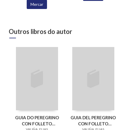
Mercar
Outros libros do autor
GUIA DO PEREGRINO
GUIA DEL PEREGRINO
CON FOLLETO
CON FOLLETO
(ESGOTADO)
VALIÑA, ELIAS
(ESGOTADO)
VALIÑA, ELIAS