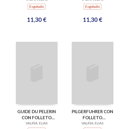
Esgotado
Esgotado
11,30 €
11,30 €
GUIDE DU PELERIN
PILGERFUHRER CON
CON FOLLETO
FOLLETO
(ESGOTADO)
VALIÑA, ELIAS
(ESGOTADO)
VALIÑA, ELIAS