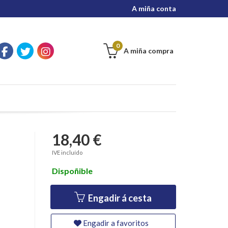
A miña conta
0
A miña compra
18,40 €
IVE incluído
Dispoñible
Engadir á cesta
Engadir a favoritos