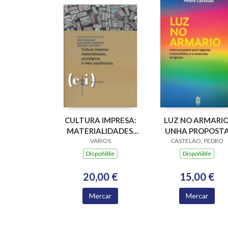
CULTURA IMPRESA:
LUZ NO ARMARIO
MATERIALIDADES,
UNHA PROPOST
PARADIGMAS E
VARIOS
PARA SUPERAR A
CASTELAO, PEDRO
RETOS EPISTÉMICOS
HOMOFOBIA E A
Dispoñible
Dispoñible
MISOXINIA NA
IGREXA
20,00 €
15,00 €
Mercar
Mercar