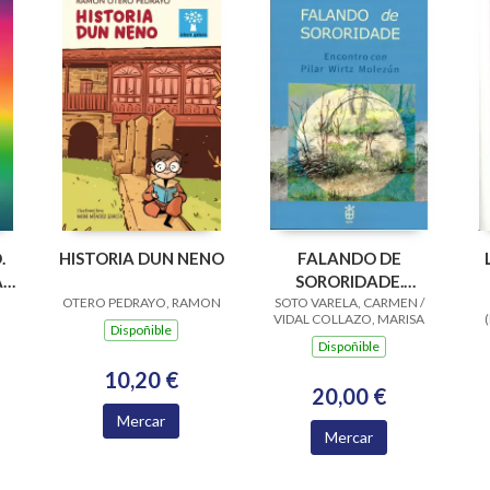
.
HISTORIA DUN NENO
FALANDO DE
A
SORORIDADE.
OTERO PEDRAYO, RAMON
SOTO VARELA, CARMEN /
ENCONTRO CON
VIDAL COLLAZO, MARISA
PILAR WIRTZ
Dispoñible
Dispoñible
MOLEZUN
10,20 €
20,00 €
Mercar
Mercar