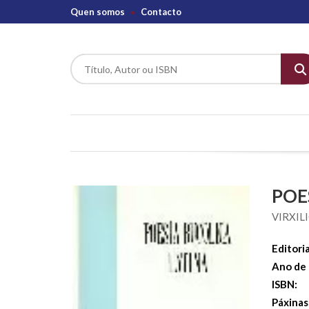
Quen somos
Contacto
POE
VIRXIL
Editoria
Ano de 
ISBN:
Páxinas