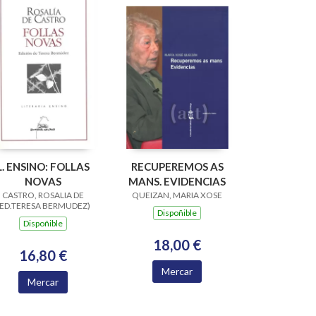
L. ENSINO: FOLLAS
RECUPEREMOS AS
NOVAS
MANS. EVIDENCIAS
CASTRO, ROSALIA DE
QUEIZAN, MARIA XOSE
(ED.TERESA BERMUDEZ)
Dispoñible
Dispoñible
18,00 €
16,80 €
Mercar
Mercar