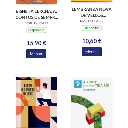
LEMBRANZA NOVA
BISNETA LERCHA, A.
DE VELLOS
CONTOS DE SEMPRE
MARTIN, PACO
MESTERES
PARA LER HOXE
MARTIN, PACO
Dispoñible
Dispoñible
10,60 €
15,90 €
Mercar
Mercar