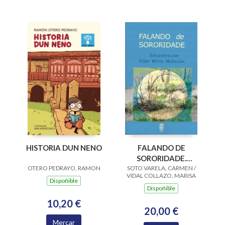
HISTORIA DUN NENO
FALANDO DE
SORORIDADE.
OTERO PEDRAYO, RAMON
SOTO VARELA, CARMEN /
ENCONTRO CON
VIDAL COLLAZO, MARISA
PILAR WIRTZ
Dispoñible
Dispoñible
MOLEZUN
10,20 €
20,00 €
Mercar