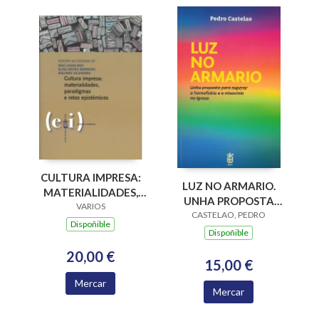
CULTURA IMPRESA:
LUZ NO ARMARIO.
MATERIALIDADES,
UNHA PROPOSTA
PARADIGMAS E
VARIOS
PARA SUPERAR A
CASTELAO, PEDRO
RETOS EPISTÉMICOS
Dispoñible
HOMOFOBIA E A
Dispoñible
MISOXINIA NA
20,00 €
IGREXA
15,00 €
Mercar
Mercar