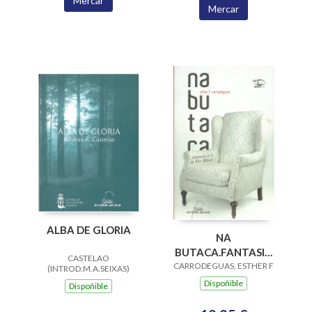
Mercar
Mercar
ALBA DE GLORIA
NA
BUTACA.FANTASIA
CASTELAO
CARRODEGUAS, ESTHER F
Nº 3 EN DOR MAIOR
(INTROD.M.A.SEIXAS)
Dispoñible
Dispoñible