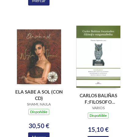
Mercar
ELA SABE A SOL (CON
CARLOS BALIÑAS
CD)
F.:FILOSOFO
SHAMI, NAJLA
EMPRENDEDOR
VARIOS
Dispoñible
(PREM.SAPIENTIA
Dispoñible
2017
30,50 €
15,10 €