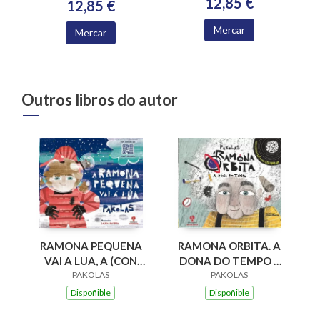
12,85 €
12,85 €
Mercar
Mercar
Outros libros do autor
RAMONA ORBITA. A
RAMONA PEQUENA
DONA DO TEMPO +
VAI A LUA, A (CON
PAKOLAS
QR
CODIGO QR)
PAKOLAS
Dispoñible
Dispoñible