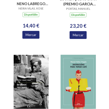
NENO LABREGO
(PREMIO GARCIA
NEIRA VILAS, XOSE
(B.N.VILAS)
BARROS 2015)
PORTAS, MANUEL
Dispoñible
Dispoñible
14,40 €
23,20 €
Mercar
Mercar