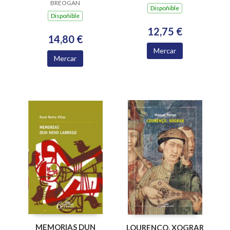
BREOGAN
2004)
Dispoñible
Dispoñible
12,75 €
14,80 €
Mercar
Mercar
MEMORIAS DUN
LOURENÇO, XOGRAR