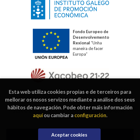
Fondo Europeo de
Desenvolvemento
Rexional
“Unha
maneira de facer
Europa”
Esta web utiliza cookies propias e de terceiros para
mellorar os nosos servizos mediante a análise dos seus
hábitos de navegación. Pode obter máis información
2026 ©
Editorial Galaxia
. Todos os dereitos reservados |
aquí
ou cambiar a
configuración
.
Grupo Trevenque
Aceptar cookies
Engadir á cesta