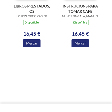
LIBROS PRESTADOS,
INSTRUCIONS PARA
OS
TOMAR CAFE
LOPEZ LOPEZ, XABIER
NUÑEZ SINGALA, MANUEL
Dispoñible
Dispoñible
16,45 €
16,45 €
Mercar
Mercar