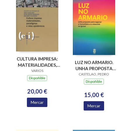
CULTURA IMPRESA:
LUZ NO ARMARIO.
MATERIALIDADES,
UNHA PROPOSTA
PARADIGMAS E
VARIOS
PARA SUPERAR A
CASTELAO, PEDRO
RETOS EPISTÉMICOS
Dispoñible
HOMOFOBIA E A
Dispoñible
MISOXINIA NA
20,00 €
IGREXA
15,00 €
Mercar
Mercar