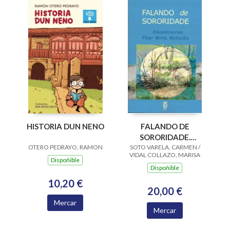
HISTORIA DUN NENO
FALANDO DE
SORORIDADE.
OTERO PEDRAYO, RAMON
SOTO VARELA, CARMEN /
ENCONTRO CON
VIDAL COLLAZO, MARISA
PILAR WIRTZ
Dispoñible
Dispoñible
MOLEZUN
10,20 €
20,00 €
Mercar
Mercar