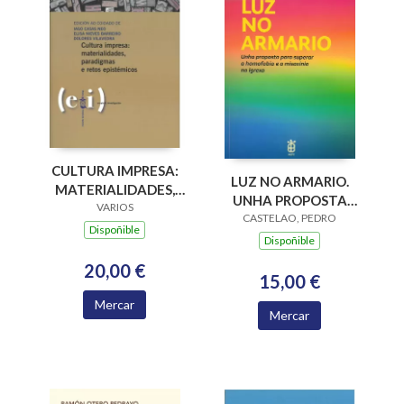
CULTURA IMPRESA:
LUZ NO ARMARIO.
MATERIALIDADES,
UNHA PROPOSTA
PARADIGMAS E
VARIOS
PARA SUPERAR A
CASTELAO, PEDRO
RETOS EPISTÉMICOS
Dispoñible
HOMOFOBIA E A
Dispoñible
MISOXINIA NA
20,00 €
IGREXA
15,00 €
Mercar
Mercar