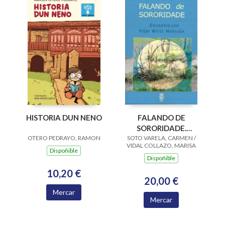
HISTORIA DUN NENO
FALANDO DE
SORORIDADE.
OTERO PEDRAYO, RAMON
SOTO VARELA, CARMEN /
ENCONTRO CON
VIDAL COLLAZO, MARISA
PILAR WIRTZ
Dispoñible
Dispoñible
MOLEZUN
10,20 €
20,00 €
Mercar
Mercar