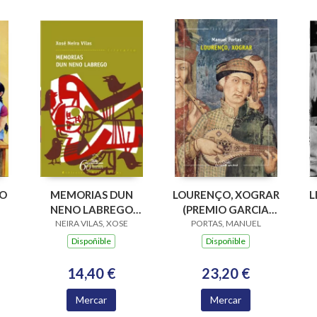
PO
MEMORIAS DUN
LOURENÇO, XOGRAR
L
NENO LABREGO
(PREMIO GARCIA
NEIRA VILAS, XOSE
(B.N.VILAS)
BARROS 2015)
PORTAS, MANUEL
Dispoñible
Dispoñible
14,40 €
23,20 €
Mercar
Mercar