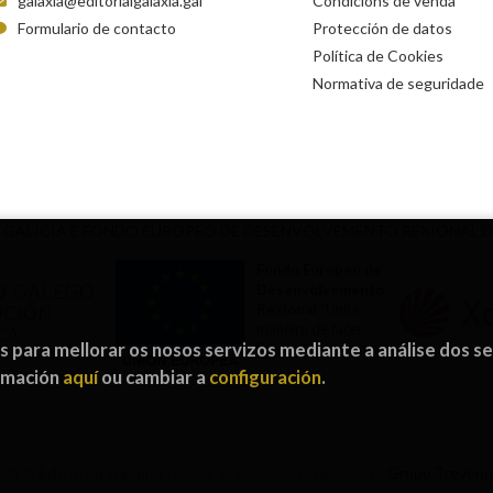
galaxia@editorialgalaxia.gal
Condicións de venda
Formulario de contacto
Protección de datos
Política de Cookies
Normativa de seguridade
 GALICIA E FONDO EUROPEO DE DESENVOLVEMENTO REXIONAL 
Fondo Europeo de
Desenvolvemento
Rexional
“Unha
maneira de facer
os para mellorar os nosos servizos mediante a análise dos s
Europa”
ormación
aquí
ou cambiar a
configuración
.
026 ©
Editorial Galaxia
. Todos os dereitos reservados |
Grupo Treven