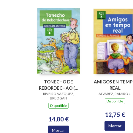
TONECHO DE
AMIGOS EN TEM
REBORDECHAO (V
REAL
PREMIO RAIÑA LUPA
RIVEIRO VAZQUEZ,
ALVAREZ, RAMIRO J.
BREOGAN
2004)
Dispoñible
Dispoñible
12,75 €
14,80 €
Mercar
Mercar