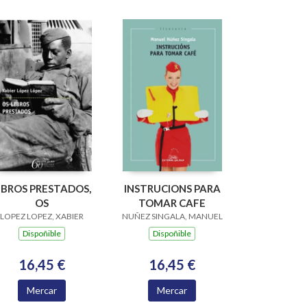
IBROS PRESTADOS,
INSTRUCIONS PARA
OS
TOMAR CAFE
LOPEZ LOPEZ, XABIER
NUÑEZ SINGALA, MANUEL
Dispoñible
Dispoñible
16,45 €
16,45 €
Mercar
Mercar