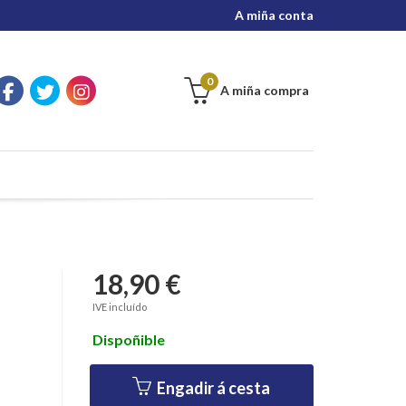
A miña conta
0
A miña compra
18,90 €
IVE incluído
Dispoñible
Engadir á cesta