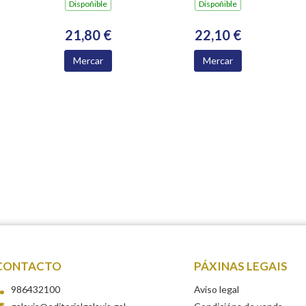
SINAL(P.N.EUROPEA
Dispoñible
Dispoñible
C.SANTIAGO
21,80 €
22,10 €
Mercar
Mercar
CONTACTO
PÁXINAS LEGAIS
986432100
Aviso legal