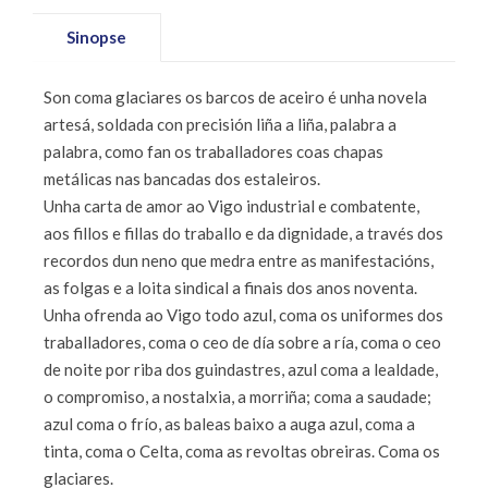
Sinopse
Son coma glaciares os barcos de aceiro é unha novela
artesá, soldada con precisión liña a liña, palabra a
palabra, como fan os traballadores coas chapas
metálicas nas bancadas dos estaleiros.
Unha carta de amor ao Vigo industrial e combatente,
aos fillos e fillas do traballo e da dignidade, a través dos
recordos dun neno que medra entre as manifestacións,
as folgas e a loita sindical a finais dos anos noventa.
Unha ofrenda ao Vigo todo azul, coma os uniformes dos
traballadores, coma o ceo de día sobre a ría, coma o ceo
de noite por riba dos guindastres, azul coma a lealdade,
o compromiso, a nostalxia, a morriña; coma a saudade;
azul coma o frío, as baleas baixo a auga azul, coma a
tinta, coma o Celta, coma as revoltas obreiras. Coma os
glaciares.