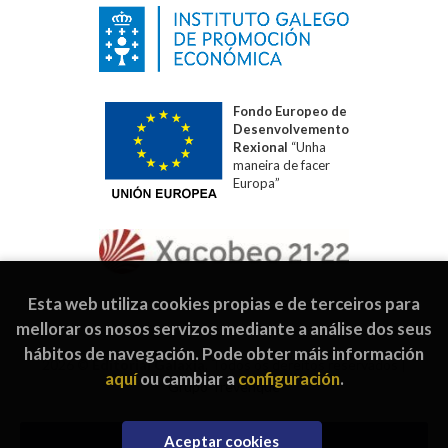
Fondo Europeo de
Desenvolvemento
Rexional
“Unha
maneira de facer
Europa”
Esta web utiliza cookies propias e de terceiros para
mellorar os nosos servizos mediante a análise dos seus
hábitos de navegación. Pode obter máis información
2026 ©
Editorial Galaxia
. Todos os dereitos reservados |
aquí
ou cambiar a
configuración
.
Grupo Trevenque
Aceptar cookies