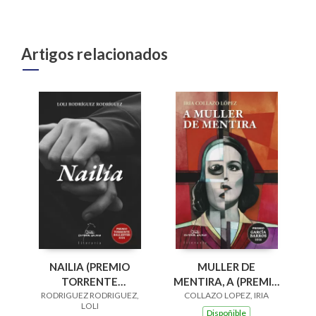
Artigos relacionados
NAILIA (PREMIO
MULLER DE
TORRENTE
MENTIRA, A (PREMIO
RODRIGUEZ RODRIGUEZ,
BALLESTER
COLLAZO LOPEZ, IRIA
GARCÍA BARROS
LOLI
NARRATIVA LINGUA
2026)
Dispoñible