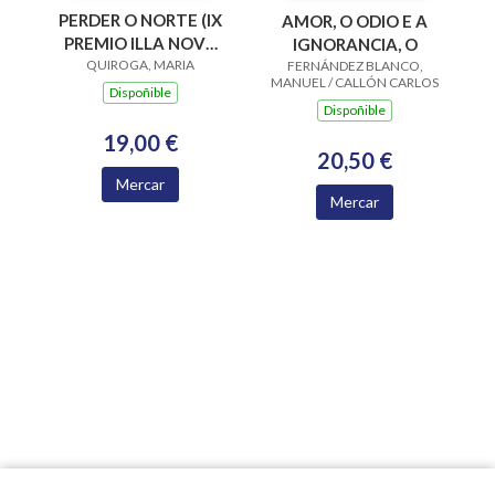
PERDER O NORTE (IX
AMOR, O ODIO E A
PREMIO ILLA NOVA
IGNORANCIA, O
DE NARRATIVA 2025)
QUIROGA, MARIA
FERNÁNDEZ BLANCO,
MANUEL / CALLÓN CARLOS
Dispoñible
Dispoñible
19,00 €
20,50 €
Mercar
Mercar