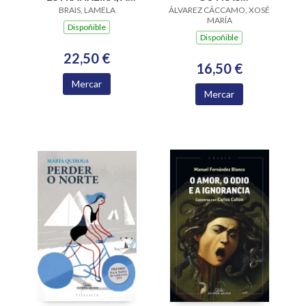
(PREMIO DA CRITICA
BRAIS, LAMELA
ÁLVAREZ CÁCCAMO, XOSÉ
DIMENSIÓNS
MARÍA
NARRATIVA GALEGA
Dispoñible
Dispoñible
2022 E OJO CRITICO
NARRATIVA 2023)
22,50 €
16,50 €
Mercar
Mercar