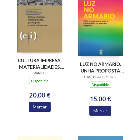
CULTURA IMPRESA:
LUZ NO ARMARIO.
MATERIALIDADES,
UNHA PROPOSTA
PARADIGMAS E
VARIOS
PARA SUPERAR A
CASTELAO, PEDRO
RETOS EPISTÉMICOS
Dispoñible
HOMOFOBIA E A
Dispoñible
MISOXINIA NA
20,00 €
IGREXA
15,00 €
Mercar
Mercar