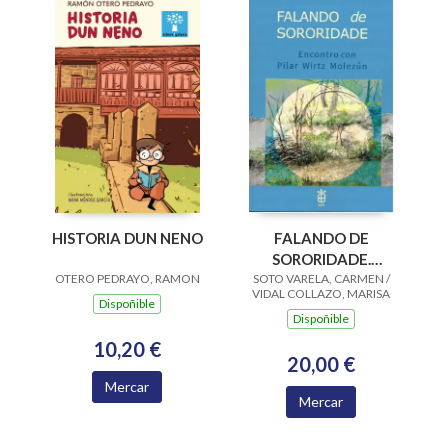
HISTORIA DUN NENO
FALANDO DE
SORORIDADE.
OTERO PEDRAYO, RAMON
SOTO VARELA, CARMEN /
ENCONTRO CON
VIDAL COLLAZO, MARISA
PILAR WIRTZ
Dispoñible
Dispoñible
MOLEZUN
10,20 €
20,00 €
Mercar
Mercar