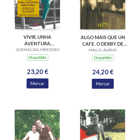
VIVIR, UNHA
ALGO MAIS QUE UN
AVENTURA
CAFE. O DERBY DE
IRREPETIBEL.BIOGRAFIA
QUEIXAS ZAS, MERCEDES
VIGO (1921-1968)
MALLO, ALBINO
Mª C.KRUCKENBERG
Dispoñible
Dispoñible
23,20 €
24,20 €
Mercar
Mercar