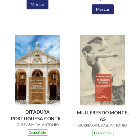
Mercar
Mercar
DITADURA
MULLERES DO MONTE,
PORTUGUESA CONTRA
AS
IGLESIAS MIRA, ANTONIO
CASTELAO, A
GURRIARAN, JOSE ANTONIO
Dispoñible
Dispoñible