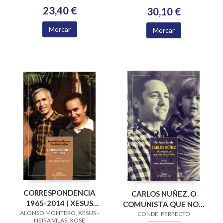
23,40 €
30,10 €
Mercar
Mercar
CORRESPONDENCIA
CARLOS NUÑEZ, O
1965-2014 ( XESUS
COMUNISTA QUE NON
ALONSO MONTERO, XESUS -
ALONSO MONTERO -
CONDE, PERFECTO
FOI GAITEIRO
NEIRA VILAS, XOSE