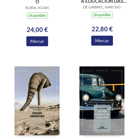
A EDUCACION DAS
O
DE GABRIEL, NARCISO
MULLERES E AS
RUBIA, XOAN
MULLERES COMO
Dispoñible
Dispoñible
EDUCADORAS
22,80 €
24,00 €
Mercar
Mercar