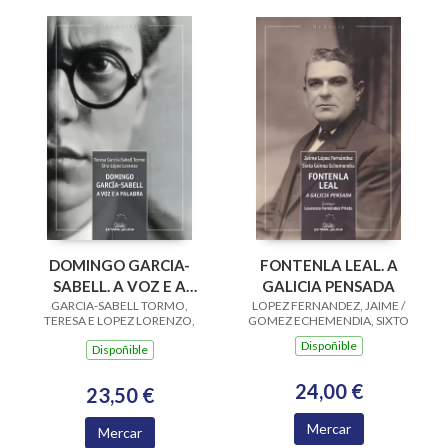
FONTENLA LEAL. A
DOMINGO GARCIA-
GALICIA PENSADA
SABELL. A VOZ E A
LOPEZ FERNANDEZ, JAIME /
GARCIA-SABELL TORMO,
PALABRA
GOMEZ ECHEMENDIA, SIXTO
TERESA E LOPEZ LORENZO,
SIRO
Dispoñible
Dispoñible
24,00 €
23,50 €
Mercar
Mercar