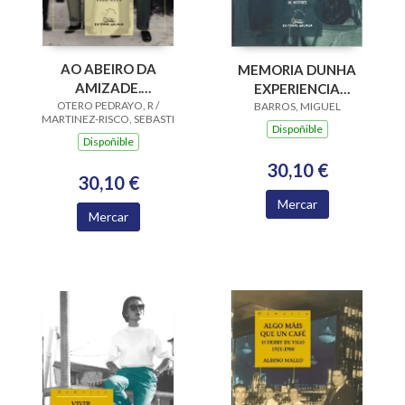
AO ABEIRO DA
MEMORIA DUNHA
AMIZADE.
EXPERIENCIA
EPISTOLARIO 1926-
OTERO PEDRAYO, R /
ASEMBLEARIA.
BARROS, MIGUEL
MARTINEZ-RISCO, SEBASTI
1976
CRONICA E IDEOL.DO M
Dispoñible
Dispoñible
30,10 €
30,10 €
Mercar
Mercar