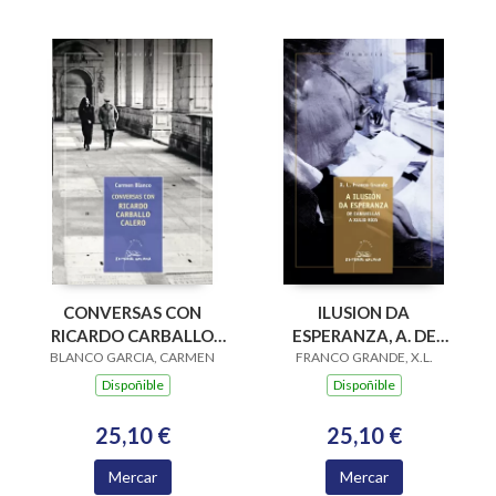
ILUSION DA
CONVERSAS CON
ESPERANZA, A. DE
RICARDO CARBALLO
CABANILLAS A XULIO
FRANCO GRANDE, X.L.
BLANCO GARCIA, CARMEN
CALERO (LETRAS
RIOS
GALEGAS 2020)
Dispoñible
Dispoñible
25,10 €
25,10 €
Mercar
Mercar