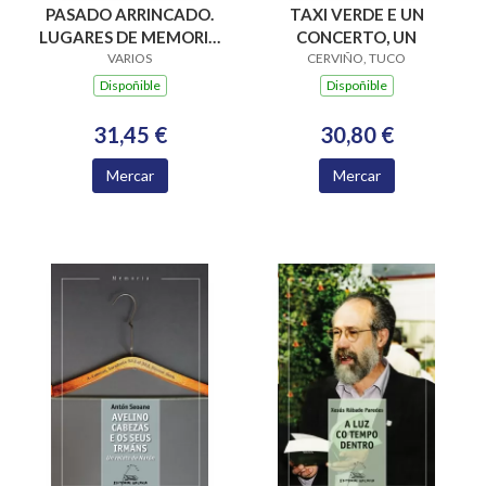
PASADO ARRINCADO.
TAXI VERDE E UN
LUGARES DE MEMORIA
CONCERTO, UN
DEMOCRÁTICA EN
VARIOS
CERVIÑO, TUCO
GALICIA
Dispoñible
Dispoñible
31,45 €
30,80 €
Mercar
Mercar