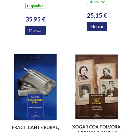
XOSE NEIRA VILAS
Dispoñible
Dispoñible
25,15 €
35,95 €
Mercar
Mercar
XOGAR COA POLVORA.
PRACTICANTE RURAL,