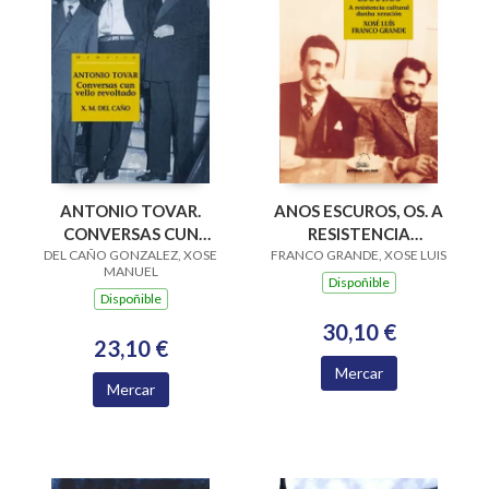
ANTONIO TOVAR.
ANOS ESCUROS, OS. A
CONVERSAS CUN
RESISTENCIA
DEL CAÑO GONZALEZ, XOSE
VELLO REVOLTADO
FRANCO GRANDE, XOSE LUIS
CULTURAL DUNHA
MANUEL
XERACION
Dispoñible
Dispoñible
30,10 €
23,10 €
Mercar
Mercar