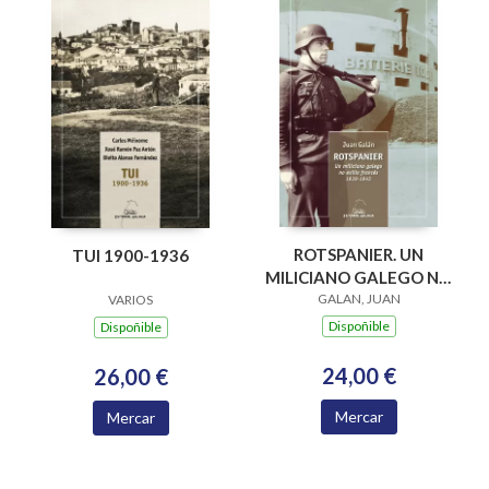
ROTSPANIER. UN
TUI 1900-1936
MILICIANO GALEGO NO
EXILIO FRANCES 1939-
GALAN, JUAN
VARIOS
1945
Dispoñible
Dispoñible
24,00 €
26,00 €
Mercar
Mercar