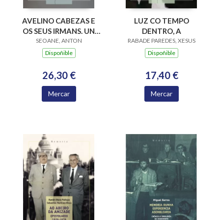
AVELINO CABEZAS E
LUZ CO TEMPO
OS SEUS IRMANS. UN
DENTRO, A
RELATO DE NARON
SEOANE, ANTON
RABADE PAREDES, XESUS
Dispoñible
Dispoñible
26,30 €
17,40 €
Mercar
Mercar