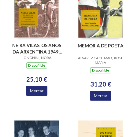
NEIRA VILAS, OS ANOS
MEMORIA DE POETA
DA ARXENTINA 1949-
1961. TEXTOS
LONGHINI, NORA
ALVAREZ CACCAMO, XOSE
MARIA
RECUPERA
Dispoñible
Dispoñible
25,10 €
31,20 €
Mercar
Mercar