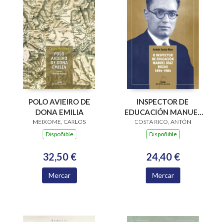
POLO AVIEIRO DE
INSPECTOR DE
DONA EMILIA
EDUCACIÓN MANUEL
MEIXOME, CARLOS
DÍAZ ROZAS, O 1894-
COSTA RICO, ANTÓN
1984
Dispoñible
Dispoñible
32,50 €
24,40 €
Mercar
Mercar