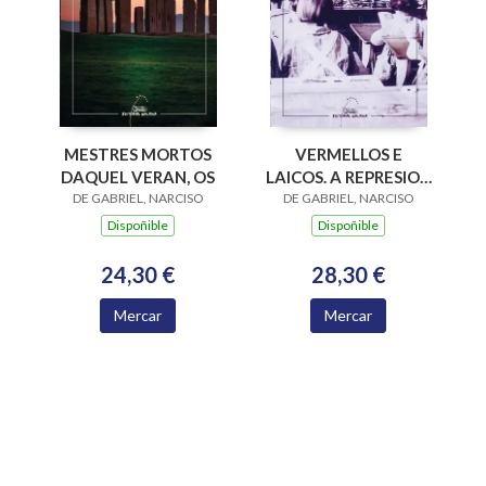
VERMELLOS E
MESTRES MORTOS
LAICOS. A REPRESION
DAQUEL VERAN, OS
DE GABRIEL, NARCISO
FASCISTA DO
DE GABRIEL, NARCISO
MAXISTERIO COR
Dispoñible
Dispoñible
28,30 €
24,30 €
Mercar
Mercar