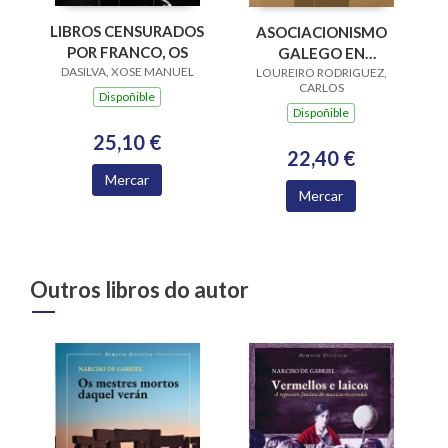
LIBROS CENSURADOS
ASOCIACIONISMO
POR FRANCO, OS
GALEGO EN
DASILVA, XOSE MANUEL
LOUREIRO RODRIGUEZ,
AMERICA
CARLOS
Dispoñible
Dispoñible
25,10 €
22,40 €
Mercar
Mercar
Outros libros do autor