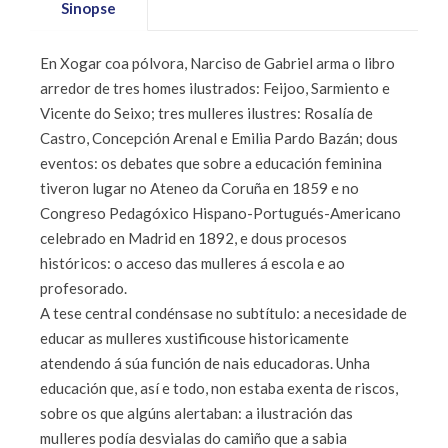
Sinopse
En Xogar coa pólvora, Narciso de Gabriel arma o libro
arredor de tres homes ilustrados: Feijoo, Sarmiento e
Vicente do Seixo; tres mulleres ilustres: Rosalía de
Castro, Concepción Arenal e Emilia Pardo Bazán; dous
eventos: os debates que sobre a educación feminina
tiveron lugar no Ateneo da Coruña en 1859 e no
Congreso Pedagóxico Hispano-Portugués-Americano
celebrado en Madrid en 1892, e dous procesos
históricos: o acceso das mulleres á escola e ao
profesorado.
A tese central condénsase no subtítulo: a necesidade de
educar as mulleres xustificouse historicamente
atendendo á súa función de nais educadoras. Unha
educación que, así e todo, non estaba exenta de riscos,
sobre os que algúns alertaban: a ilustración das
mulleres podía desvialas do camiño que a sabia