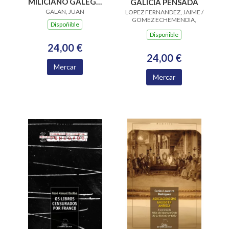
MILICIANO GALEGO
GALICIA PENSADA
NO EXILIO FRANCES
GALAN, JUAN
LOPEZ FERNANDEZ, JAIME /
GOMEZ ECHEMENDIA,
1939-1945
Dispoñible
SIXTO
Dispoñible
24,00 €
24,00 €
Mercar
Mercar