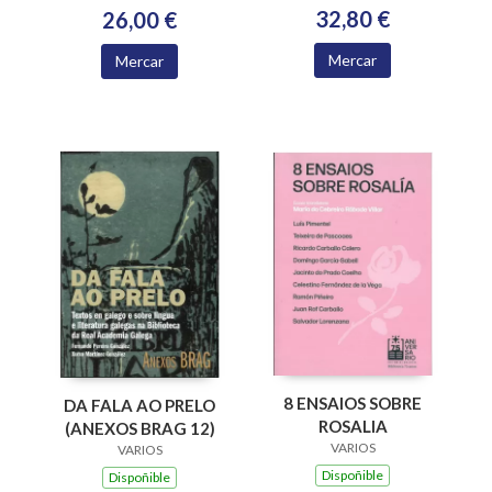
ACADEMIA
32,80 €
26,00 €
XACOBEA 2016-2024
Mercar
Mercar
8 ENSAIOS SOBRE
DA FALA AO PRELO
ROSALIA
(ANEXOS BRAG 12)
VARIOS
VARIOS
Dispoñible
Dispoñible