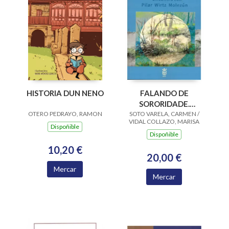
HISTORIA DUN NENO
FALANDO DE
SORORIDADE.
OTERO PEDRAYO, RAMON
SOTO VARELA, CARMEN /
ENCONTRO CON
VIDAL COLLAZO, MARISA
PILAR WIRTZ
Dispoñible
Dispoñible
MOLEZUN
10,20 €
20,00 €
Mercar
Mercar