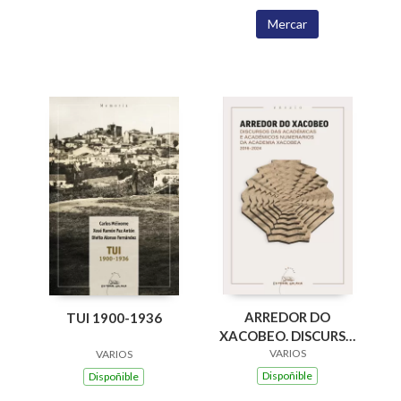
Mercar
ARREDOR DO
TUI 1900-1936
XACOBEO. DISCURSO
DAS ACADEMICAS E
VARIOS
VARIOS
ACADEMICOS
Dispoñible
Dispoñible
NUMERARIOS DA