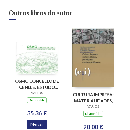
Outros libros do autor
OSMO CONCELLO DE
CENLLE. ESTUDO
PARA A
VARIOS
CULTURA IMPRESA:
INTERVENCION NO
Dispoñible
MATERIALIDADES,
MEDIO RURAL
PARADIGMAS E
VARIOS
35,36 €
RETOS EPISTÉMICOS
Dispoñible
Mercar
20,00 €