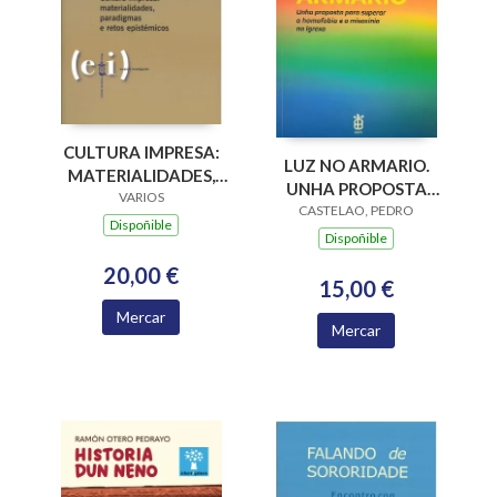
CULTURA IMPRESA:
LUZ NO ARMARIO.
MATERIALIDADES,
UNHA PROPOSTA
PARADIGMAS E
VARIOS
PARA SUPERAR A
CASTELAO, PEDRO
RETOS EPISTÉMICOS
Dispoñible
HOMOFOBIA E A
Dispoñible
MISOXINIA NA
20,00 €
IGREXA
15,00 €
Mercar
Mercar