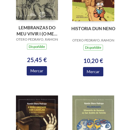
LEMBRANZAS DO
HISTORIA DUN NENO
MEU VIVIR I (O MEU
OTERO PEDRAYO, RAMON
S.XIX.OS TEMPOS
OTERO PEDRAYO, RAMON
INSTITUTO
Dispoñible
Dispoñible
25,45 €
10,20 €
Mercar
Mercar