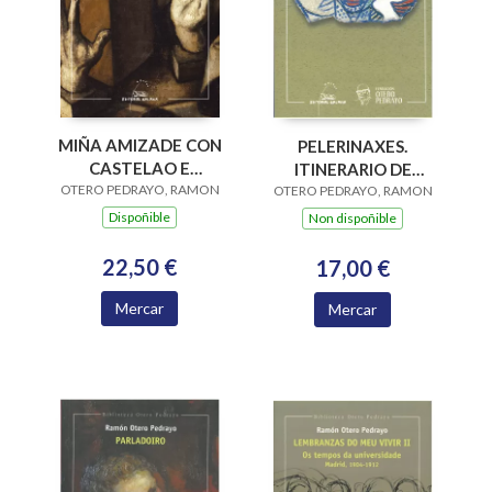
MIÑA AMIZADE CON
PELERINAXES.
CASTELAO E
ITINERARIO DE
OUTROS ESCRITOS, A
OTERO PEDRAYO, RAMON
OTERO PEDRAYO, RAMON
OURENSE A SAN
ANDRES DE TEIXIDO
Dispoñible
Non dispoñible
22,50 €
17,00 €
Mercar
Mercar