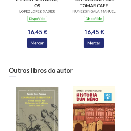
OS
TOMAR CAFE
LOPEZ LOPEZ, XABIER
NUÑEZ SINGALA, MANUEL
Dispoñible
Dispoñible
16,45 €
16,45 €
Mercar
Mercar
Outros libros do autor