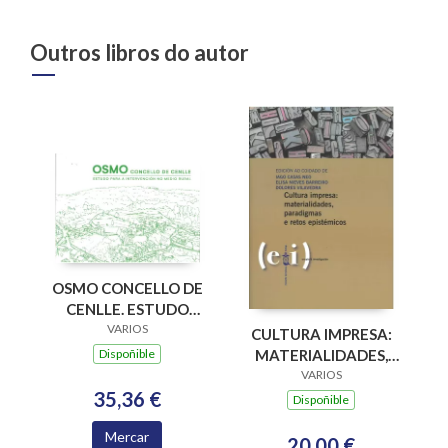
Outros libros do autor
OSMO CONCELLO DE
CENLLE. ESTUDO
PARA A
VARIOS
CULTURA IMPRESA:
INTERVENCION NO
Dispoñible
MATERIALIDADES,
MEDIO RURAL
PARADIGMAS E
VARIOS
35,36 €
RETOS EPISTÉMICOS
Dispoñible
Mercar
20,00 €