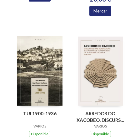
Mercar
ARREDOR DO
TUI 1900-1936
XACOBEO. DISCURSO
DAS ACADEMICAS E
VARIOS
VARIOS
ACADEMICOS
Dispoñible
Dispoñible
NUMERARIOS DA