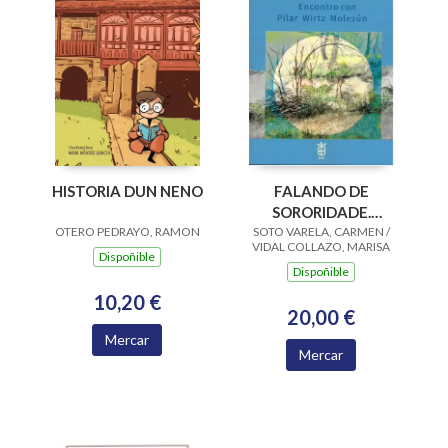
HISTORIA DUN NENO
FALANDO DE
SORORIDADE.
OTERO PEDRAYO, RAMON
SOTO VARELA, CARMEN /
ENCONTRO CON
VIDAL COLLAZO, MARISA
PILAR WIRTZ
Dispoñible
Dispoñible
MOLEZUN
10,20 €
20,00 €
Mercar
Mercar