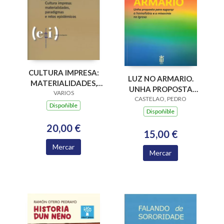
CULTURA IMPRESA:
LUZ NO ARMARIO.
MATERIALIDADES,
UNHA PROPOSTA
PARADIGMAS E
VARIOS
PARA SUPERAR A
CASTELAO, PEDRO
RETOS EPISTÉMICOS
Dispoñible
HOMOFOBIA E A
Dispoñible
MISOXINIA NA
20,00 €
IGREXA
15,00 €
Mercar
Mercar