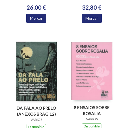
ACADEMIA
32,80 €
26,00 €
XACOBEA 2016-2024
Mercar
Mercar
8 ENSAIOS SOBRE
DA FALA AO PRELO
ROSALIA
(ANEXOS BRAG 12)
VARIOS
VARIOS
Dispoñible
Dispoñible