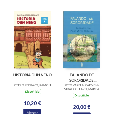
HISTORIA DUN NENO
FALANDO DE
SORORIDADE.
OTERO PEDRAYO, RAMON
SOTO VARELA, CARMEN /
ENCONTRO CON
VIDAL COLLAZO, MARISA
PILAR WIRTZ
Dispoñible
Dispoñible
MOLEZUN
10,20 €
20,00 €
Mercar