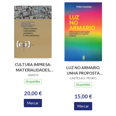
CULTURA IMPRESA:
LUZ NO ARMARIO.
MATERIALIDADES,
UNHA PROPOSTA
PARADIGMAS E
VARIOS
PARA SUPERAR A
CASTELAO, PEDRO
RETOS EPISTÉMICOS
Dispoñible
HOMOFOBIA E A
Dispoñible
MISOXINIA NA
20,00 €
IGREXA
15,00 €
Mercar
Mercar