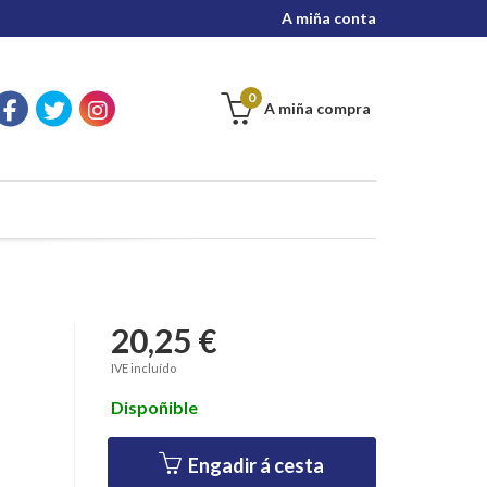
A miña conta
0
A miña compra
20,25 €
I
IVE incluído
Dispoñible
Engadir á cesta