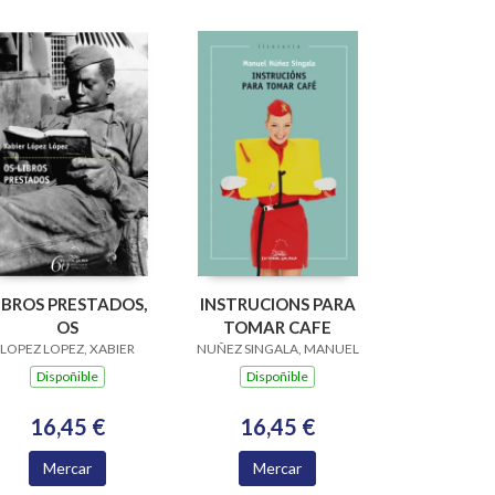
IBROS PRESTADOS,
INSTRUCIONS PARA
OS
TOMAR CAFE
LOPEZ LOPEZ, XABIER
NUÑEZ SINGALA, MANUEL
Dispoñible
Dispoñible
16,45 €
16,45 €
Mercar
Mercar