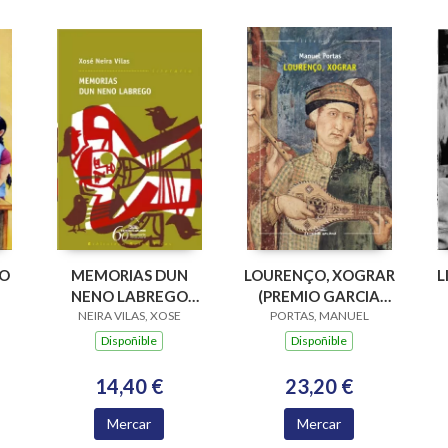
PO
MEMORIAS DUN
LOURENÇO, XOGRAR
L
NENO LABREGO
(PREMIO GARCIA
NEIRA VILAS, XOSE
(B.N.VILAS)
BARROS 2015)
PORTAS, MANUEL
Dispoñible
Dispoñible
14,40 €
23,20 €
Mercar
Mercar