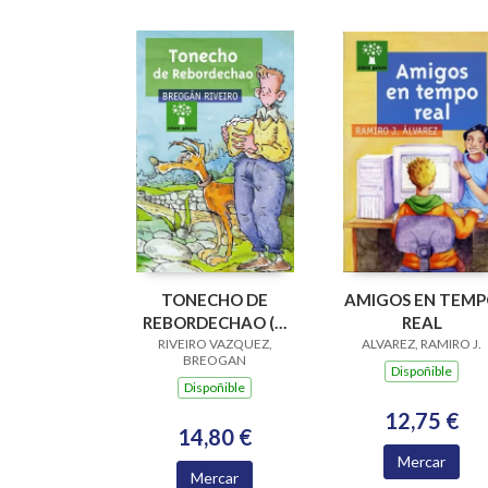
TONECHO DE
AMIGOS EN TEM
REBORDECHAO (V
REAL
PREMIO RAIÑA LUPA
RIVEIRO VAZQUEZ,
ALVAREZ, RAMIRO J.
BREOGAN
2004)
Dispoñible
Dispoñible
12,75 €
14,80 €
Mercar
Mercar