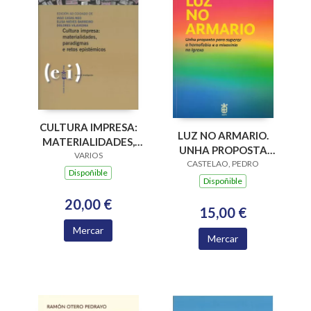
CULTURA IMPRESA:
LUZ NO ARMARIO.
MATERIALIDADES,
UNHA PROPOSTA
PARADIGMAS E
VARIOS
PARA SUPERAR A
CASTELAO, PEDRO
RETOS EPISTÉMICOS
Dispoñible
HOMOFOBIA E A
Dispoñible
MISOXINIA NA
20,00 €
IGREXA
15,00 €
Mercar
Mercar