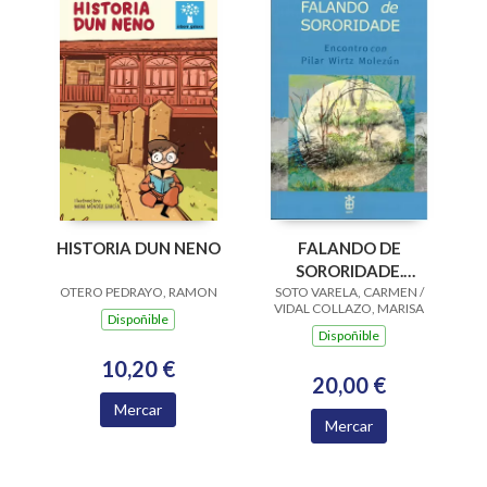
HISTORIA DUN NENO
FALANDO DE
SORORIDADE.
OTERO PEDRAYO, RAMON
SOTO VARELA, CARMEN /
ENCONTRO CON
VIDAL COLLAZO, MARISA
PILAR WIRTZ
Dispoñible
Dispoñible
MOLEZUN
10,20 €
20,00 €
Mercar
Mercar