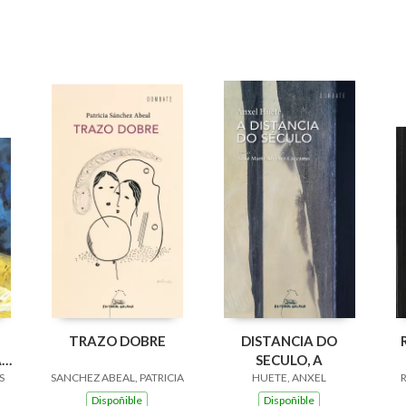
TRAZO DOBRE
DISTANCIA DO
A
SECULO, A
26
S
SANCHEZ ABEAL, PATRICIA
HUETE, ANXEL
M
Dispoñible
Dispoñible