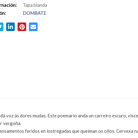
rnación:
Tapa blanda
ón:
DOMBATE
dá voz ás dores mudas. Este poemario anda un carreiro escuro, visce
or vergoña.
ensamentos feridos en lostregadas que queiman os ollos. Cervexa na