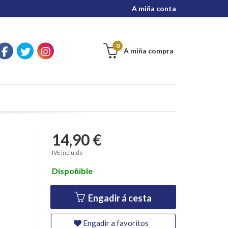
A miña conta
0
A miña compra
14,90 €
IVE incluído
Dispoñible
Engadir á cesta
Engadir a favoritos