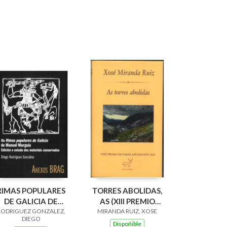
RIMAS POPULARES
TORRES ABOLIDAS,
DE GALICIA DE
AS (XIII PREMIO
ANUEL MURGUIA,
RODRIGUEZ GONZALEZ,
MIRANDA RUIZ, XOSE
POESIA
DIEGO
AS (ANEXOS BRAG
AFUNDACION 2025)
Dispoñible