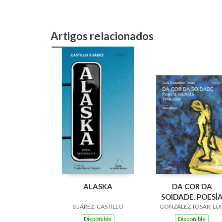
Artigos relacionados
ALASKA
DA COR DA
SOIDADE. POESÍ
SUÁREZ, CASTILLO
REUNIDA 1986-20
GONZÁLEZ TOSAR, LUÍ
Dispoñible
Dispoñible