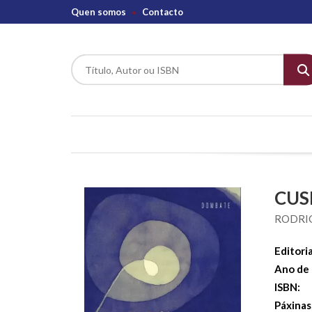
Quen somos
Contacto
CUS
RODRIG
Editoria
Ano de 
ISBN:
Páxinas