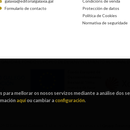
galaxia@editorialgalaxia.gal
Condicións de venda
Formulario de contacto
Protección de datos
Política de Cookies
Normativa de seguridade
 GALICIA E FONDO EUROPEO DE DESENVOLVEMENTO REXIONAL 
Fondo Europeo de
Desenvolvemento
Rexional
“Unha
maneira de facer
os para mellorar os nosos servizos mediante a análise dos s
Europa”
ormación
aquí
ou cambiar a
configuración
.
026 ©
Editorial Galaxia
. Todos os dereitos reservados |
Grupo Treven