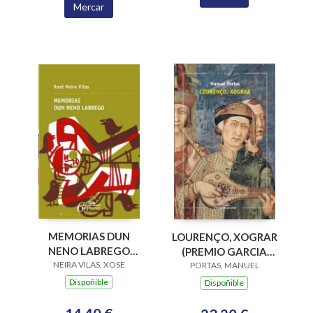
Mercar
MEMORIAS DUN
LOURENÇO, XOGRAR
NENO LABREGO
(PREMIO GARCIA
NEIRA VILAS, XOSE
(B.N.VILAS)
BARROS 2015)
PORTAS, MANUEL
Dispoñible
Dispoñible