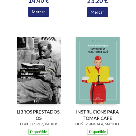
14,40 €
23,20 €
Mercar
Mercar
LIBROS PRESTADOS,
INSTRUCIONS PARA
OS
TOMAR CAFE
LOPEZ LOPEZ, XABIER
NUÑEZ SINGALA, MANUEL
Dispoñible
Dispoñible