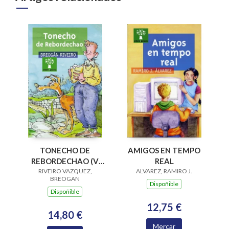
AMIGOS EN TEMPO
TONECHO DE
REAL
REBORDECHAO (V
ALVAREZ, RAMIRO J.
PREMIO RAIÑA LUPA
RIVEIRO VAZQUEZ,
BREOGAN
2004)
Dispoñible
Dispoñible
12,75 €
14,80 €
Mercar