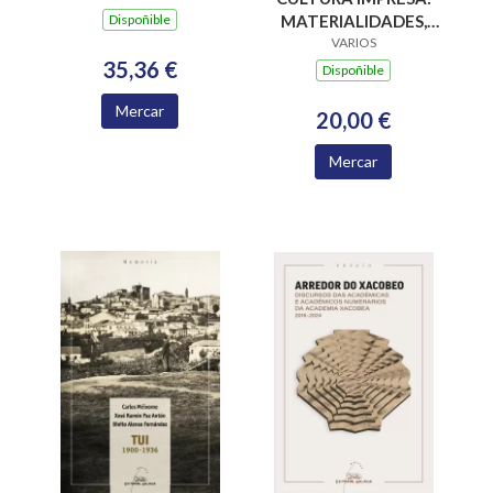
INTERVENCION NO
Dispoñible
MATERIALIDADES,
MEDIO RURAL
PARADIGMAS E
VARIOS
35,36 €
RETOS EPISTÉMICOS
Dispoñible
Mercar
20,00 €
Mercar