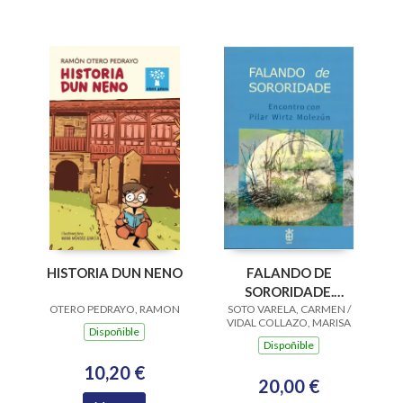
HISTORIA DUN NENO
FALANDO DE
SORORIDADE.
OTERO PEDRAYO, RAMON
SOTO VARELA, CARMEN /
ENCONTRO CON
VIDAL COLLAZO, MARISA
PILAR WIRTZ
Dispoñible
Dispoñible
MOLEZUN
10,20 €
20,00 €