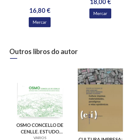
18,00 €
16,80 €
Mercar
Mercar
Outros libros do autor
OSMO CONCELLO DE
CENLLE. ESTUDO
PARA A
VARIOS
CULTURA IMPRESA: