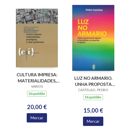
CULTURA IMPRESA:
LUZ NO ARMARIO.
MATERIALIDADES,
UNHA PROPOSTA
PARADIGMAS E
VARIOS
PARA SUPERAR A
CASTELAO, PEDRO
RETOS EPISTÉMICOS
Dispoñible
HOMOFOBIA E A
Dispoñible
MISOXINIA NA
20,00 €
IGREXA
15,00 €
Mercar
Mercar