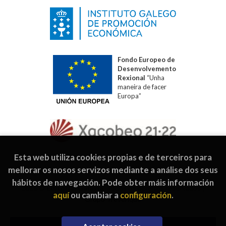
Fondo Europeo de
Desenvolvemento
Rexional
“Unha
maneira de facer
Europa”
Esta web utiliza cookies propias e de terceiros para
mellorar os nosos servizos mediante a análise dos seus
hábitos de navegación. Pode obter máis información
2026 ©
Editorial Galaxia
. Todos os dereitos reservados |
aquí
ou cambiar a
configuración
.
Grupo Trevenque